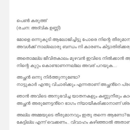
പെൺ കരുത്ത്‌
(രചന: അദ്വിക ഉണ്ണി)
മോളെ ഒന്നുകൂടി ആലോജിച്ചിട്ടു പോരെ നിന്റെ തീരുമാന
അവൾക്ക് നാല്ലൊരു ബന്ധം നി കാരണം കിട്ടാതിരിക്കരു
അതൊമല്ല ജീവിതകാലം മുഴവൻ ഇവിടെ നിൽക്കാൻ ആണോ ന
നിന്റെ കുറ്റം കൊണ്ടാണന്നല്ലേ അവര് പറയുക…..
അച്ഛൻ ഒന്നു നിർത്തുന്നുണ്ടോ?
നാട്ടുകാർ എന്തു വിചാരിക്കും എന്നതാണ് അച്ഛൻ്റെ പ്രശ
ഞാൻ അവിടെ അനുഭവിച്ച യാതനകളും കണ്ണുനീരും കാണ
അച്ഛൻ അരുണേട്ടൻ്റെ ഭാഗം ന്യായീകരിക്കാനാണ് ശ്രമിക
അല്ല അമ്മയുടെ തീരുമാനവും ഇതു തന്നെ ആണോ?മോളെ 
കേട്ടില്ല എന്ന് വെക്കണം… വിവാഹം കഴിഞ്ഞാൽ അതാണ് ന