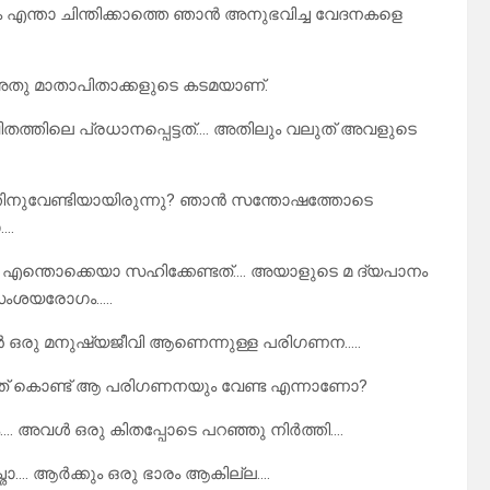
ആരും എന്താ ചിന്തിക്കാത്തെ ഞാൻ അനുഭവിച്ച വേദനകളെ
 അതു മാതാപിതാക്കളുടെ കടമയാണ്.
തത്തിലെ പ്രധാനപ്പെട്ടത്…. അതിലും വലുത് അവളുടെ
എന്തിനുവേണ്ടിയായിരുന്നു? ഞാൻ സന്തോഷത്തോടെ
….
 എന്തൊക്കെയാ സഹിക്കേണ്ടത്…. അയാളുടെ മ ദ്യപാനം
െ സംശയരോഗം…..
ഞാൻ ഒരു മനുഷ്യജീവി ആണെന്നുള്ള പരിഗണന…..
ായത് കൊണ്ട് ആ പരിഗണനയും വേണ്ട എന്നാണോ?
…. അവൾ ഒരു കിതപ്പോടെ പറഞ്ഞു നിർത്തി….
ഛാ…. ആർക്കും ഒരു ഭാരം ആകില്ല….