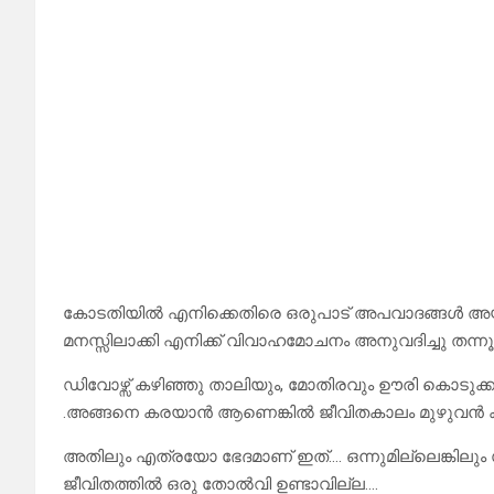
കോടതിയിൽ എനിക്കെതിരെ ഒരുപാട് അപവാദങ്ങൾ അയ
മനസ്സിലാക്കി എനിക്ക് വിവാഹമോചനം അനുവദിച്ചു തന്നൂ
ഡിവോഴ്സ് കഴിഞ്ഞു താലിയും, മോതിരവും ഊരി കൊടുക
.അങ്ങനെ കരയാൻ ആണെങ്കിൽ ജീവിതകാലം മുഴുവൻ ക
അതിലും എത്രയോ ഭേദമാണ് ഇത്…. ഒന്നുമില്ലെങ്കിലു
ജീവിതത്തിൽ ഒരു തോൽവി ഉണ്ടാവില്ല….