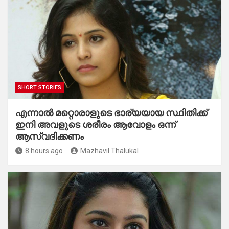
SHORT STORIES
എന്നാൽ മറ്റൊരാളുടെ ഭാര്യയായ സ്ഥിതിക്ക്
ഇനി അവളുടെ ശരീരം ആവോളം ഒന്ന്
ആസ്വദിക്കണം
8 hours ago
Mazhavil Thalukal