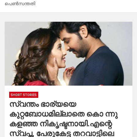
പെൺസന്തതി
SHORT STORIES
സ്വന്തം ഭാര്യയെ
കുറ്റബോധമില്ലാതെ കൊ ന്നു
കളഞ്ഞ നികൃഷ്ടനായി.എന്റെ
സ്വപ്ന, പേരുകേട്ട തറവാട്ടിലെ