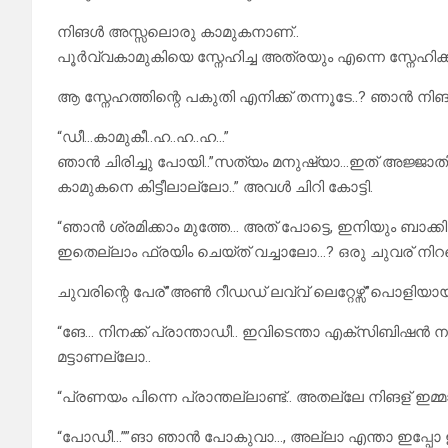
നിങൾ അസ്സലൊരു കാമുകനാണ്..
പൂർവ്വകാമുകിയെ സ്നേഹിച്ച അത്രയും എന്നെ സ്നേഹി
ആ സ്നേഹത്തിന്റെ പകുതി എനിക്ക് തന്നൂടേ..? ഞാൻ നിങൾട
“ഡീ…കാമുകീ..ഹ..ഹ..ഹ…”
ഞാൻ ചിരിച്ചു പോയി..”സത്യം മനുഷ്യാ…ഇത് അജ്ജാ
കാമുകനെ കിട്ടീലാല്ലോ..” അവൾ ചിറി കോട്ടി.
“ഞാൻ ശ്രമിക്കാം മുത്തേ… അത് പോട്ടെ, ഇനിയും ബാക്
ഇതെല്ലാം ഫ്രയിം ചെയ്ത് വച്ചാലോ…? ഒരു ചുവര് നി
ചുവരിന്റെ പേര്”അൺ റീഡഡ് ലവ്വ് ലെറ്റേഴ്സ്”പൊളിയ
“ങേ… നിനക്ക് പ്രാന്താഡീ.. ഇവിടെന്താ എക്സിബിഷൻ നടത
മട്ടാണല്ലോ..
“പ്രണയം പിന്നെ പ്രാന്തല്ലാണ്ട്.. അതല്ലേ നിങള് ഇമ്മാതി
“പോഡീ‌‌…””ങാ ഞാൻ പോകുവാ…, അല്ലാ എന്താ ഇപ്പോ ഇത