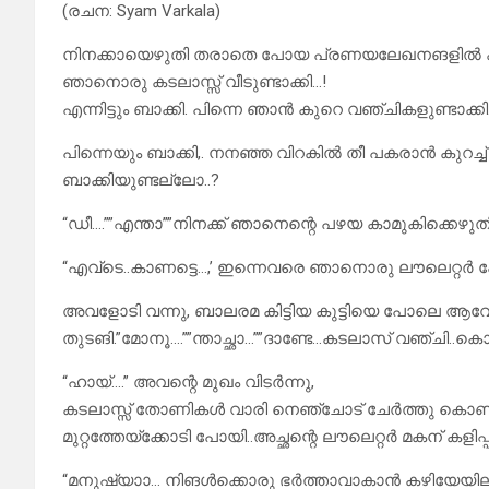
(രചന: Syam Varkala)
നിനക്കായെഴുതി തരാതെ പോയ പ്രണയലേഖനങളിൽ കുറ
ഞാനൊരു കടലാസ്സ് വീടുണ്ടാക്കി…!
എന്നിട്ടും ബാക്കി. പിന്നെ ഞാൻ കുറെ വഞ്ചികളുണ്ടാക്കി.
പിന്നെയും ബാക്കി,. നനഞ്ഞ വിറകിൽ തീ പകരാൻ കുറച്ച
ബാക്കിയുണ്ടല്ലോ..?
“ഡീ….””എന്താ””നിനക്ക് ഞാനെന്റെ പഴയ കാമുകിക്കെഴു
“എവ്ടെ..കാണട്ടെ…,’ ഇന്നെവരെ ഞാനൊരു ലൗലെറ്റർ പോലു
അവളോടി വന്നു, ബാലരമ കിട്ടിയ കുട്ടിയെ പോലെ ആ
തുടങി.”മോനൂ….””ന്താച്ഛാ…””ദാണ്ടേ…കടലാസ് വഞ്ചി..കൊണ്ട
“ഹായ്….” അവ‌ന്റെ മുഖം വിടർന്നു,
കടലാസ്സ് തോണികൾ വാരി നെഞ്ചോട് ചേർത്തു കൊണ്ടവ
മുറ്റത്തേയ്ക്കോടി പോയി..അച്ഛന്റെ ലൗലെറ്റർ മകന് കളിപ്പാട
“മനുഷ്യാാ… നിങൾക്കൊരു ഭർത്താവാകാൻ കഴിയേയില്ല… 