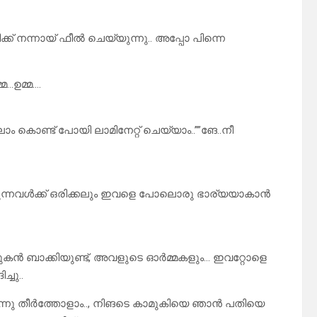
്ക് നന്നായ് ഫീൽ ചെയ്യുന്നു.. അപ്പോ പിന്നെ
മ…ഉമ്മ….
ലാം കൊണ്ട് പോയി ലാമിനേറ്റ് ചെയ്യാം..””ങേ..നീ
ന്നവൾക്ക് ഒരിക്കലും ഇവളെ പോലൊരു ഭാര്യയാകാൻ
ുകൻ ബാക്കിയുണ്ട്, അവളുടെ ഓർമ്മകളും… ഇവറ്റോളെ
്ചു..
ിന്നു തീർത്തോളാം.., നിങടെ കാമുകിയെ ഞാൻ പതിയെ