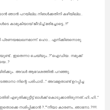
ക്കാൻ ഞാൻ പറയില്ല..നിങൾക്കതിനി കഴിയില്ല…
െ കാമുകിയായ് ജീവിച്ച് മരിച്ചോട്ടെ…!!”
തി പ്രണയലേഖനമാന്ന്. ഹൊ…. എനിക്കിങനൊരു
കിയുണ്ട്… ഇതെന്നാ ചെയ്യും…?”ഐഡിയ.. നമുക്ക്
റയെ…?
ായിരിക്കും.. അവൾ ആവേശത്തിൽ പറഞ്ഞു.
്താനാ നിന്റെ പരിപാടി….” അവളേതാണ്ട് ഉറപ്പിച്ച
രി എഴുതിക്കൂട്ടീട്ട് ഓൾക്ക് കൊടുക്കാതിരുന്നത്‌..ഹി..ഹി…”
ൊക്കെ നശിപ്പിക്കാൻ ?..””നീയാ കാരണം…ഞാനോ..?!!!!.