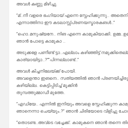
അവൾ കണ്ണു മിഴിച്ചു.
“മ്…നീ വളരെ ഭംഗിയായ് എന്നെ സ്നേഹിക്കുന്നു… അതെനിക
എന്നാത്തിനാ ഈ കടലാസ്സ്പ്രണയസ്മാരകങൾ…”
“ഹൊ..മനുഷ്യനേ… നിങ എന്നെ കാമുകിയാക്കി.. ഉമ്മ…ഉമ്
ഞാൻ പോട്ടെ കാമുകാ …
അടുക്കളേ പണീണ്ട് ട്ടാ…എല്ലാം കഴിഞ്ഞിട്ട് നമുക്കിതെല്
കാര്യായിട്ടാ…?””പി‌ന്നല്ലാണ്ട്…”
അവൾ കിച്ചനിലേയ്ക്ക് പോയി..
അവളെന്താ ഇങനെ… സത്യത്തിൽ ഞാൻ പ്രണയിച്ചിരു
കഴിയില്ല‌.. കെട്ടിപ്പിടിച്ച് മൂക്കിൻ
തുമ്പത്തുമ്മാഡീ മുത്തേ..
“എഡിയേ… എന്നിൽ ഇനിയും അവളെ സ്നേഹിക്കുന്ന കാമ
ഞാനെന്നാ ചെയ്യും..?” ഞാൻ ചിരിയോടെ വിളിച്ചു ചോദിച
“തൊടണ്ട…അവ്ടെ വച്ചേക്ക്.. കാമുകനെ ഞാൻ തന്നെ ത