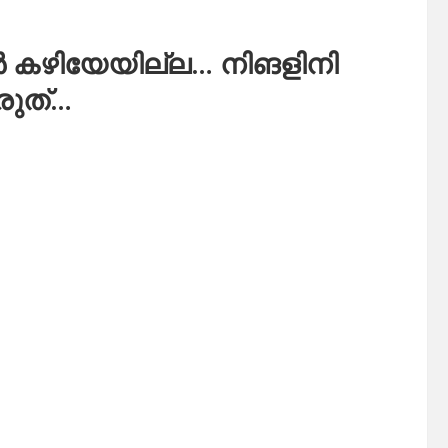
 കഴിയേയില്ല… നിങളിനി
ടരുത്…