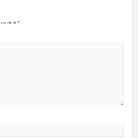
re marked
*