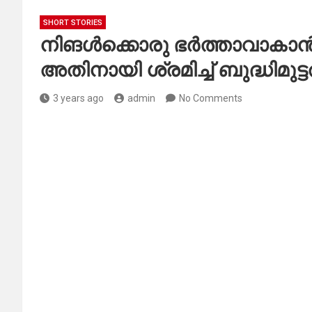
SHORT STORIES
നിങൾക്കൊരു ഭർത്താവാകാൻ
അതിനായി ശ്രമിച്ച് ബുദ്ധിമുട്
3 years ago
admin
No Comments