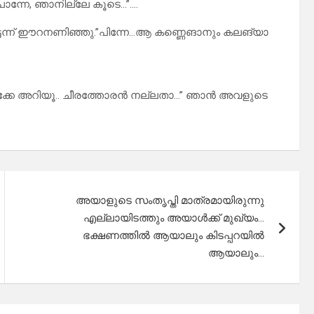
ൊന്നേ, ഞാനില്ലേ കൂടെ…”….
്ടെന്ന് ഈറനണിഞ്ഞു.”പിന്നേ…ആ കണ്ണെങാനും കലങ്യാ
ൾക്കേ അറിയൂ.. ചീരത്തോരൻ നല്ലതാ…” ഞാൻ അവളുടെ
അയാളുടെ സംതൃപ്തി മാത്രമായിരുന്നു
എല്ലായിടത്തും അയാൾക്ക് മുഖ്യം…
ഭക്ഷണത്തിൽ ആയാലും കിടപ്പറയിൽ
ആയാലും…