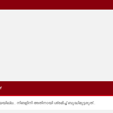
Y
്ല… നിങളിനി അതിനായി ശ്രമിച്ച് ബുദ്ധിമുട്ടരുത്…