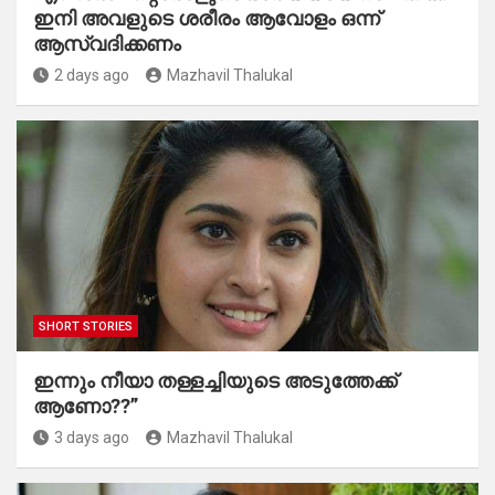
ഇനി അവളുടെ ശരീരം ആവോളം ഒന്ന്
ആസ്വദിക്കണം
2 days ago
Mazhavil Thalukal
SHORT STORIES
ഇന്നും നീയാ തള്ളച്ചിയുടെ അടുത്തേക്ക്
ആണോ??”
3 days ago
Mazhavil Thalukal