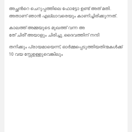
അച്ഛൻറെ ചെറുപ്പത്തിലെ ഫോട്ടോ ഉണ്ട് അത് മതി..
അതാണ് ഞാൻ എല്ലാവരെയും കാണിച്ചിരിക്കുന്നത്..
കാലത്ത് അമ്മയുടെ മുഖത്ത് വന്ന അ
തേ”ചിരി”അയാളും ചിരിച്ചു..ദൈവത്തിന് നന്ദി
തനിക്കും പ്രായമായെന്ന്, ഓർമ്മപ്പെടുത്തിയതിന്മകൾക്ക്
10 വയ സ്സേഉള്ളുവെങ്കിലും