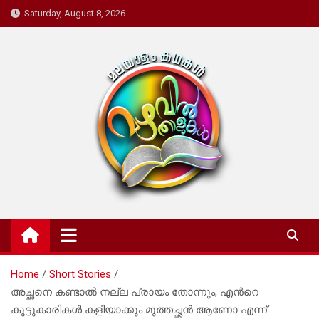
Skip
Saturday, August 8, 2026
to
content
Mazhavil Thalukal
Malayalam Kadhakal
Home
Short Stories
അച്ഛനെ കണ്ടാൽ നല്ല പ്രായം തോന്നും, എൻറെ
കൂട്ടുകാരികൾ കളിയാക്കും മുത്തച്ഛൻ ആണോ എന്ന്