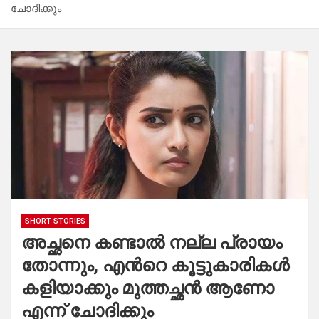
ചോദിക്കും
SHORT STORIES
അച്ഛനെ കണ്ടാൽ നല്ല പ്രായം
തോന്നും, എൻറെ കൂട്ടുകാരികൾ
കളിയാക്കും മുത്തച്ഛൻ ആണോ
എന്ന് ചോദിക്കും