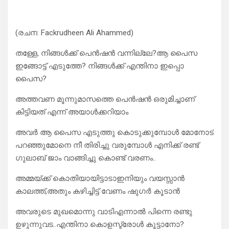
(രചന: Fackrudheen Ali Ahammed)
തള്ളേ, നിങ്ങൾക്ക് പെൻഷൻ വന്നില്ലേ?ആ പൈസ
ഇങ്ങോട്ട് എടുത്തേ? നിങ്ങൾക്ക് എന്തിനാ ഇപ്പൊ
പൈസ?
അത്തവണ മൂന്നുമാസത്തെ പെൻഷൻ ഒരുമിച്ചാണ്
കിട്ടിയത് എന്ന് അയാൾക്കറിയാം
അവർ ആ പൈസ എടുത്തു കൊടുക്കുമ്പോൾ മോനോട്
പറഞ്ഞുമോനെ നീ തിരിച്ചു വരുമ്പോൾ എനിക്ക് രണ്ട്
ഗുലാബ് ജാം വാങ്ങിച്ചു കൊണ്ട് വരണം..
അമ്മയ്ക്ക് കൊതിയായിട്ടാടാഇനിയും വയസ്സാൻ
കാലത്ത്,അതും കഴിച്ചിട്ട് വേണം ഷുഗർ കൂടാൻ
അവരുടെ മുഖമൊന്നു വാടിഎന്നാൽ പിന്നെ രണ്ടു
ഉഴുന്നുവട..എന്തിനാ കൊളസ്ട്രോൾ കൂട്ടാനോ?