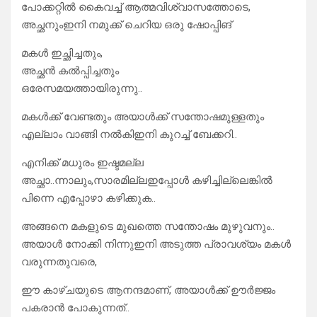
പോക്കറ്റിൽ കൈവച്ച് ആത്മവിശ്വാസത്തോടെ,
അച്ഛനുംഇനി നമുക്ക് ചെറിയ ഒരു ഷോപ്പിങ്
മകൾ ഇച്ഛിച്ചതും,
അച്ഛൻ കൽപ്പിച്ചതും
ഒരേസമയത്തായിരുന്നു..
മകൾക്ക് വേണ്ടതും അയാൾക്ക് സന്തോഷമുള്ളതും
എല്ലാം വാങ്ങി നൽകിഇനി കുറച്ച് ബേക്കറി..
എനിക്ക് മധുരം ഇഷ്ടമല്ല
അച്ഛാ..ന്നാലും,സാരമില്ലഇപ്പോൾ കഴിച്ചില്ലെങ്കിൽ
പിന്നെ എപ്പോഴാ കഴിക്കുക..
അങ്ങനെ മകളുടെ മുഖത്തെ സന്തോഷം മുഴുവനും..
അയാൾ നോക്കി നിന്നുഇനി അടുത്ത പ്രാവശ്യം മകൾ
വരുന്നതുവരെ,
ഈ കാഴ്ചയുടെ ആനന്ദമാണ്, അയാൾക്ക് ഊർജ്ജം
പകരാൻ പോകുന്നത്..