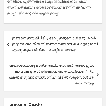
നേരിടാം. ഏത് സങ്കടകടലും നീന്തിക്കടക്കാം. ഏത്
അഗ്നിപരീക്ഷയും നേരിടാം”ഞാനുണ്ട് നിനക്ക് “എന്ന
ഉറപ്പ്… ജീവന്റെ വിലയുള്ള ഉറപ്പ്…
Post
ഇങ്ങനെ ഇറുകിപിടിച്ച ടോപ്പ് ഇടുമ്പോൾ ഒരു ഷാൾ
navigation
ഇട്ടാലെന്താ നിനക്ക്. ഇങ്ങനത്തെ വേഷംകെട്ടലുമായി
എന്റെ കൂടെ ജീവിക്കാൻ പറ്റില്ല മോളെ..”
അയാൾക്കൊരു ഭാര്യ അല്ല വേണ്ടത്… അയാളുടെ
കാ മ കേ ളികൾ തീർക്കാൻ ഒരിര മാത്രമാണ് നീ….
പകൽ മുഴുവൻ അധ്വാനിച്ചു വീട്ടിൽ വരുമ്പോൾ ആ
പൈസയും
Leave a Reply