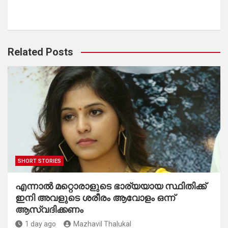
Related Posts
SHORT STORIES
എന്നാൽ മറ്റൊരാളുടെ ഭാര്യയായ സ്ഥിതിക്ക്
ഇനി അവളുടെ ശരീരം ആവോളം ഒന്ന്
ആസ്വദിക്കണം
1 day ago
Mazhavil Thalukal