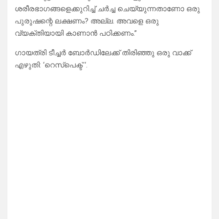
ശരീരഭാഗങ്ങളെക്കുറിച്ച് ചർച്ച ചെയ്യുന്നതാണോ ഒരു
പുരുഷന്റെ ലക്ഷണം? അല്ല. അവളെ ഒരു
വ്യക്തിയായി കാണാൻ പഠിക്കണം.”
ഗായത്രി ടീച്ചർ ബോർഡിലേക്ക് തിരിഞ്ഞു ഒരു വാക്ക്
എഴുതി: ‘റെസ്‌പെക്ട് ‘.