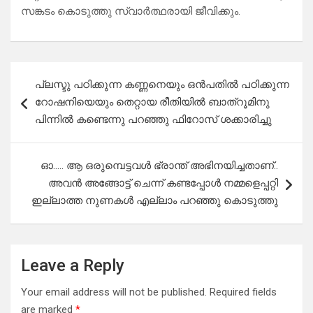
സങ്കടം കൊടുത്തു സ്വാർത്ഥരായി ജീവിക്കും.
Post
പ്ലസ്ടു പഠിക്കുന്ന കണ്ണനെയും ഒൻപതിൽ പഠിക്കുന്ന
navigation
റോഷനിയെയും തെറ്റായ രീതിയിൽ ബാത്റൂമിനു
പിന്നിൽ കണ്ടെന്നു പറഞ്ഞു ഫിറോസ് ശക്കാരിച്ചു
ഓ….. ആ ഒരുമ്പെട്ടവൾ ഭ്രാന്ത് അഭിനയിച്ചതാണ്..
അവൻ അങ്ങോട്ട് ചെന്ന് കണ്ടപ്പോൾ നമ്മളെപ്പറ്റി
ഇല്ലാത്ത നുണകൾ എല്ലാം പറഞ്ഞു കൊടുത്തു
Leave a Reply
Your email address will not be published.
Required fields
are marked
*