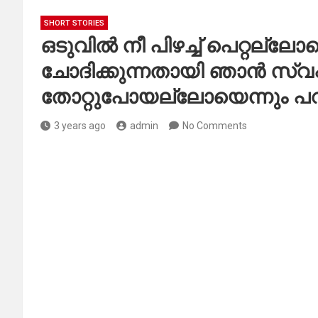
SHORT STORIES
ഒടുവിൽ നീ പിഴച്ച് പെറ്റല്ലോ
ചോദിക്കുന്നതായി ഞാൻ സ്വപ്നം 
തോറ്റുപോയല്ലോയെന്നും പറ
3 years ago
admin
No Comments