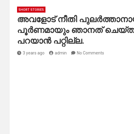
SHORT STORIES
അവളോട് നീതി പുലർത്താനായി
പൂർണമായും ഞാനത് ചെയ്തു എന
പറയാൻ പറ്റില്ല.
3 years ago
admin
No Comments