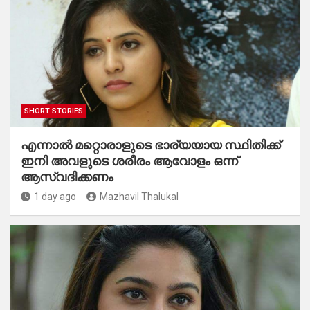
SHORT STORIES
എന്നാൽ മറ്റൊരാളുടെ ഭാര്യയായ സ്ഥിതിക്ക്
ഇനി അവളുടെ ശരീരം ആവോളം ഒന്ന്
ആസ്വദിക്കണം
1 day ago
Mazhavil Thalukal