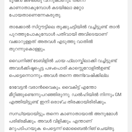
ടൂഷൻ കഴിഞ്ഞു വന്നുകാണും. തന്നെ
കാണാതാകുമ്പോൾ കടയിലോ മറ്റോ
പോയതാണെന്നേകരുതു.
താക്കോൽ സിറ്റൗട്ടിലെ തൂക്കുചട്ടിയിൽ വച്ചിട്ടുണ്ട്. താൻ
പുറത്തുപോകുമ്പോൾ പതിവായി അവിടെയാണ്
വക്കാറുള്ളത്‌. അതവൾ എടുത്തു വാതിൽ
തുറന്നുകൊള്ളും.
ഡൈനിങ്ങ് ടേബിളിൽ ചായ ഫ്ലാസ്കിലാക്കി വച്ചിട്ടുണ്ട്.
അവൾക്കിഷ്ടപ്പെട്ട പഴംപൊരി കാസ്സെറോളിൽഉണ്ട്.
പെട്ടെന്നൊന്നും അവൾ തന്നെ അന്വേഷിക്കില്ല.
ദേവേട്ടൻ വരാൻവൈകും. വൈകിട്ട് എന്തോ
മീറ്റിങ്ങുണ്ടെന്നുപറഞ്ഞിരുന്നു. ഡൽഹിയിൽ നിന്നും GM
എത്തിയിട്ടുണ്ട്. ഇനി ഒരാഴ്ച തിരക്കായിരിരിക്കും.
സന്ധ്യയായിട്ടും തന്നെ കാണാതായാൽ അനുമോൾ
പരിഭ്രമിക്കും. അവൾ വിളിക്കും. എന്താണ്
മറുപടിപറയുക. പെട്ടെന്ന് മൊബൈൽറിങ് ചെയ്തു.