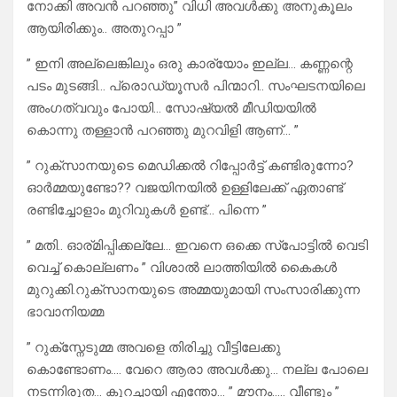
നോക്കി അവൻ പറഞ്ഞു” വിധി അവൾക്കു അനുകൂലം
ആയിരിക്കും.. അതുറപ്പാ ”
” ഇനി അല്ലെങ്കിലും ഒരു കാര്യോം ഇല്ല… കണ്ണന്റെ
പടം മുടങ്ങി… പ്രൊഡ്യൂസർ പിന്മാറി.. സംഘടനയിലെ
അംഗത്വവും പോയി… സോഷ്യൽ മീഡിയയിൽ
കൊന്നു തള്ളാൻ പറഞ്ഞു മുറവിളി ആണ്… ”
” റുക്‌സാനയുടെ മെഡിക്കൽ റിപ്പോർട്ട്‌ കണ്ടിരുന്നോ?
ഓർമ്മയുണ്ടോ?? വജയിനയിൽ ഉള്ളിലേക്ക് ഏതാണ്ട്
രണ്ടിച്ചോളാം മുറിവുകൾ ഉണ്ട്… പിന്നെ ”
” മതി.. ഓര്മിപ്പിക്കല്ലേ… ഇവനെ ഒക്കെ സ്പോട്ടിൽ വെടി
വെച്ച് കൊല്ലണം ” വിശാൽ ലാത്തിയിൽ കൈകൾ
മുറുക്കി.റുക്‌സാനയുടെ അമ്മയുമായി സംസാരിക്കുന്ന
ഭാവാനിയമ്മ
” റുക്സ്നേടുമ്മ അവളെ തിരിച്ചു വീട്ടിലേക്കു
കൊണ്ടോണം…. വേറെ ആരാ അവൾക്കു… നല്ല പോലെ
നടന്നിരുത… കുറച്ചായി എന്തോ… ” മൗനം….. വീണ്ടും ”