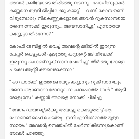
അവൾ കലിയോടെ തിരിഞ്ഞു നടന്നു….പോലീസുകാർ
കണ്ണനെ തള്ളി ജീപ്പിലേക്കു കയറ്റി….. വണ്ടി കോമ്പൗണ്ട്
വിടുമ്പോഴും നിരകണ്ണുകളോടെ അവൻ റുക്‌സാനയെ
തന്നെ നോക്കി ഇരുന്നു…..അവസാനിച്ചു.” എന്നതായ
കണ്ണേട്ടാ തീർന്നോ? ”
കോഫി ടേബിളിൽ വെച്ച് അവന്റെ മടിയിൽ ഇരുന്ന
പേപ്പർ കെട്ടുകൾ എടുത്തു കണ്ണന്റെ മടിയിലേക്ക്
ഇരുന്നു കൊണ്ട് റുക്‌സാന ചോദിച്ചു” തീർത്തു മോളെ..
പക്ഷെ ആന്റി ക്ലൈമാക്സാ ”
” ഓ ഡാർക്ക്‌! ഇത്തവണയും കണ്ണനും റുക്‌സാനയും
തന്നെ ആണോടാ മോനൂസെ കഥാപാത്രങ്ങൾ “” ആടി
മോളൂസേ ” കണ്ണൻ അവളെ നോക്കി ചിരിച്ചു
” വേഗം ഡയറക്ട്ടർക്കു അയച്ചു കൊടുത്തിട്ട് ആ
ഫോണങ് ഓഫ്‌ ചെയ്യൂ.. ഇനി എനിക്ക് മാത്രമുള്ള
സമയം ” അവന്റെ നെഞ്ചിൽ ചേർന്ന് കിടന്നുകൊണ്ട്
അവൾ പറഞ്ഞു.