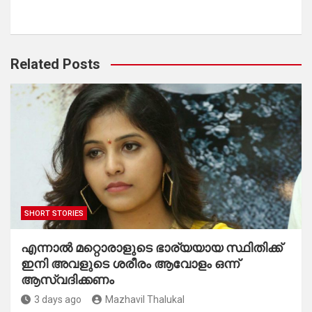
Related Posts
SHORT STORIES
എന്നാൽ മറ്റൊരാളുടെ ഭാര്യയായ സ്ഥിതിക്ക്
ഇനി അവളുടെ ശരീരം ആവോളം ഒന്ന്
ആസ്വദിക്കണം
3 days ago
Mazhavil Thalukal