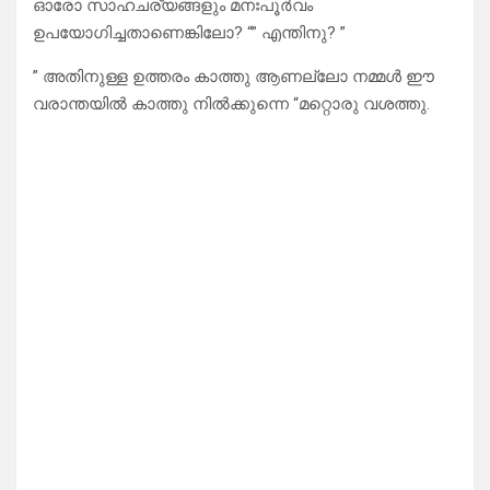
ഓരോ സാഹചര്യങ്ങളും മനഃപൂർവം
ഉപയോഗിച്ചതാണെങ്കിലോ? “” എന്തിനു? ”
” അതിനുള്ള ഉത്തരം കാത്തു ആണല്ലോ നമ്മൾ ഈ
വരാന്തയിൽ കാത്തു നിൽക്കുന്നെ “മറ്റൊരു വശത്തു.