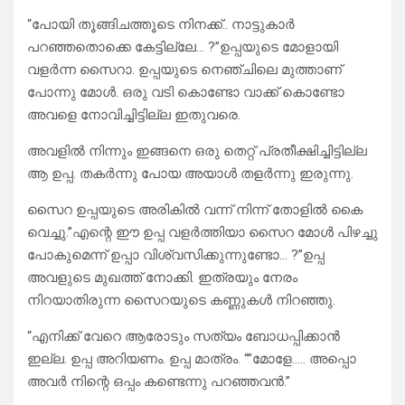
“പോയി തൂങ്ങിചത്തൂടെ നിനക്ക്.. നാട്ടുകാർ
പറഞ്ഞതൊക്കെ കേട്ടില്ലേ… ?”ഉപ്പയുടെ മോളായി
വളർന്ന സൈറാ. ഉപ്പയുടെ നെഞ്ചിലെ മുത്താണ്
പോന്നു മോൾ. ഒരു വടി കൊണ്ടോ വാക്ക് കൊണ്ടോ
അവളെ നോവിച്ചിട്ടില്ല ഇതുവരെ.
അവളിൽ നിന്നും ഇങ്ങനെ ഒരു തെറ്റ് പ്രതീക്ഷിച്ചിട്ടില്ല
ആ ഉപ്പ. തകർന്നു പോയ അയാൾ തളർന്നു ഇരുന്നു.
സൈറ ഉപ്പയുടെ അരികിൽ വന്ന് നിന്ന് തോളിൽ കൈ
വെച്ചു.”എന്റെ ഈ ഉപ്പ വളർത്തിയാ സൈറ മോൾ പിഴച്ചു
പോകുമെന്ന് ഉപ്പാ വിശ്വസിക്കുന്നുണ്ടോ… ?”ഉപ്പ
അവളുടെ മുഖത്ത്‌ നോക്കി. ഇത്രയും നേരം
നിറയാതിരുന്ന സൈറയുടെ കണ്ണുകൾ നിറഞ്ഞു.
“എനിക്ക് വേറെ ആരോടും സത്യം ബോധപ്പിക്കാൻ
ഇല്ല. ഉപ്പ അറിയണം. ഉപ്പ മാത്രം. “”മോളേ….. അപ്പൊ
അവർ നിന്റെ ഒപ്പം കണ്ടെന്നു പറഞ്ഞവൻ.”