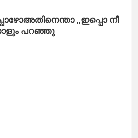
പോഴോഅതിനെന്താ ,,ഇപ്പൊ നീ
നാളും പറഞ്ഞു