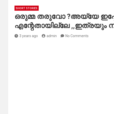
SHORT STORIES
ഒരുമ്മ തരുവോ ?അയ്യേ ഇപ്
എന്റേതായില്ലേ ,,ഇത്രയും 
3 years ago
admin
No Comments