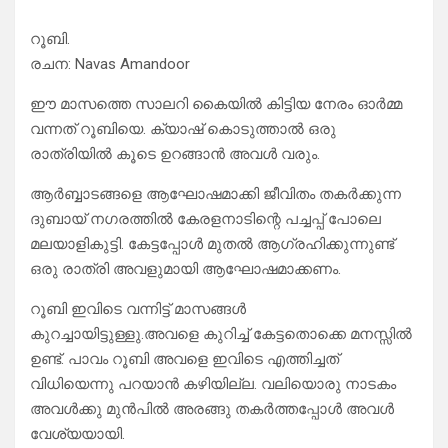
റൂബി.
രചന: Navas Amandoor
ഈ മാസത്തെ സാലറി കൈയിൽ കിട്ടിയ നേരം ഓർമ്മ
വന്നത് റൂബിയെ. ക്യാഷ് കൊടുത്താൽ ഒരു
രാത്രിയിൽ കൂടെ ഉറങ്ങാൻ അവൾ വരും.
ആർബ്ബാടങ്ങളെ ആഘോഷമാക്കി ജീവിതം തകർക്കുന്ന
ദുബായ് നഗരത്തിൽ കേരളനാടിന്റെ പച്ചപ്പ് പോലെ
മലയാളികുട്ടി. കേട്ടപ്പോൾ മുതൽ ആഗ്രഹിക്കുന്നുണ്ട്
ഒരു രാത്രി അവളുമായി ആഘോഷമാക്കണം.
റൂബി ഇവിടെ വന്നിട്ട് മാസങ്ങൾ
കുറച്ചായിട്ടുള്ളു.അവളെ കുറിച്ച് കേട്ടതൊക്കെ മനസ്സിൽ
ഉണ്ട്‌. പാവം റൂബി അവളെ ഇവിടെ എത്തിച്ചത്
വിധിയെന്നു പറയാൻ കഴിയില്ല. വലിയൊരു നാടകം
അവൾക്കു മുൻപിൽ അരങ്ങു തകർത്തപ്പോൾ അവൾ
വേശ്യയായി.