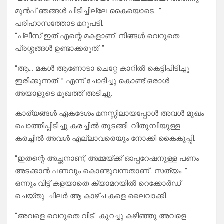
മുൻപ് ഞങ്ങൾ പിടിച്ചില്ലേ കൈയൊടെ.. ”
പരിഹാസത്തോട മറുപടി.
“പ്ലീസ് ഇത് എന്റെ മകളാണ്. നിങ്ങൾ വെറുതെ
പ്രശ്നങ്ങൾ ഉണ്ടാക്കരുത്. ”
“ആ… മകൾ ആണോടാ ചെറ്റേ കാറിൽ കെട്ടിപിടിച്ചു
ഇരിക്കുന്നത്. ” എന്ന് ചോദിച്ചു കൊണ്ട് ഒരാൾ
അയാളുടെ മുഖത്ത്‌ അടിച്ചു.
കാര്യങ്ങൾ ഏകദേശം മനസ്സിലായപ്പോൾ അവൾ മുഖം
പൊത്തിപ്പിടിച്ചു കരച്ചിൽ തുടങ്ങി. വിതുമ്പിയുള്ള
കരച്ചിൽ അവൾ എല്ലാവരെയും നോക്കി കൈകൂപ്പി.
“ഇതന്റെ അച്ഛനാണ്, അമ്മയ്ക്ക് ഓപ്പറേഷനുള്ള പണം
അടക്കാൻ പണവും കൊണ്ടുവന്നതാണ്.. സത്യം. ”
ഒന്നും വിട്ട് കളയാതെ ക്യാമറയിൽ റെക്കോർഡ്
ചെയ്തു. ചിലർ ആ കാഴ്ച കളെ ലൈവാക്കി.
“അവളെ വെറുതെ വിട്.. കുറച്ചു കഴിഞ്ഞു അവളെ