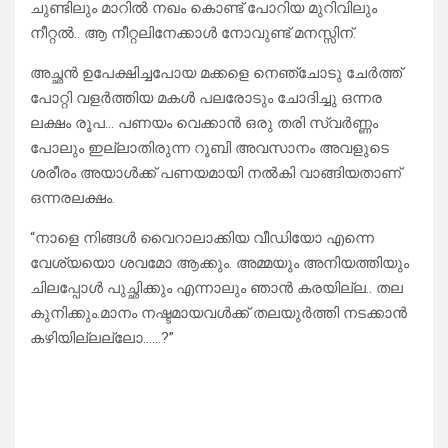
ചുണ്ടിലും മാറിൽ നഖം കൊണ്ട് പോറിയ മുറിവിലും
നീറ്റൽ.. ആ നീറ്റലിനേക്കാൾ നോവുണ്ട് മനസ്സിന്.
അച്ഛൻ ഉപേക്ഷിച്ചപോയ മക്കളെ നെഞ്ചോടു ചേർത്ത്
പോറ്റി വളർത്തിയ മകൾ പലരോടും ചോദിച്ചു ഒന്നര
ലക്ഷം രൂപ… പണയം വെക്കാൻ ഒരു തരി സ്വർണ്ണം
പോലും ഇല്ലാതിരുന്ന റൂബി അവസാനം അവളുടെ
ശരീരം അയാൾക്ക് പണയമായി നൽകി വാങ്ങിയതാണ്
ഒന്നരലക്ഷം.
“നാളെ നിങ്ങൾ വൈറാലാക്കിയ വീഡിയോ എന്നെ
വേശ്യയൊ ശവമോ ആക്കും. അമ്മയും അനിയത്തിയും
ചിലപ്പോൾ പുച്ഛിക്കും എന്നാലും ഞാൻ കരയില്ല.. തല
കുനിക്കും.മാനം നഷ്ടമായവൾക്ക് തലയുർത്തി നടക്കാൻ
കഴിയില്ലല്ലോ……?”