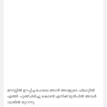
മനസ്സിൽ ഉറപ്പിച്ച പോലെ ഞാൻ അവളുടെ ഫ്ലാറ്റിൽ
എത്തി. പുഞ്ചിരിച്ചു കൊണ്ട് എനിക്ക് മുൻപിൽ അവൾ
വാതിൽ തുറന്നു.