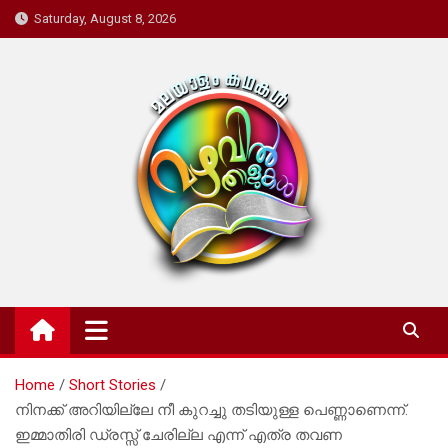
Skip
Saturday, August 8, 2026
to
content
Mazhavil Thalukal
Malayalam Kadhakal
Home
Short Stories
നിനക്ക് അറിയില്ലേ നീ കുറച്ചു തടിയുള്ള പെണ്ണാണെന്ന്.
ഇമ്മാതിരി ഡ്രസ്സ്‌ ചേരില്ല എന്ന് എത്ര തവണ