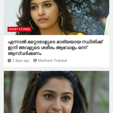
SHORT STORIES
എന്നാൽ മറ്റൊരാളുടെ ഭാര്യയായ സ്ഥിതിക്ക്
ഇനി അവളുടെ ശരീരം ആവോളം ഒന്ന്
ആസ്വദിക്കണം
2 days ago
Mazhavil Thalukal