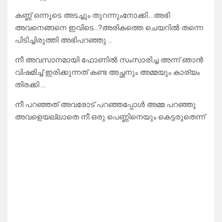
കണ്ണ് ഒന്നൂടെ അടച്ചും തുറന്നുംനോക്കി….അഭി
അവനെങ്ങനെ ഇവിടെ…?അരികത്തെ ചെയറിൽ തന്നെ
പിടിച്ചിരുത്തി അഭിപറഞ്ഞു …
നീ അവസാനമായി ഫോണിൽ സംസാരിച്ച അന്ന് ഞാൻ
വിഷമിച്ച് ഇരിക്കുന്നത് കണ്ട അച്ഛനും അമ്മയും കാര്യം
തിരക്കി …
നീ പറഞ്ഞത് അവരോട് പറഞ്ഞപ്പോൾ അമ്മ പറഞ്ഞു
അവളെയല്ലാതെ നീ ഒരു പെണ്ണിനെയും കെട്ടരുതെന്ന്