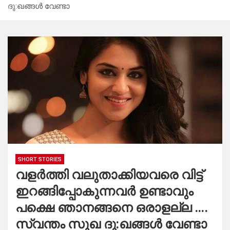
ദു:ഖങ്ങൾ വേണ്ടാ
SHORT STORIES
വളർത്തി വലുതാക്കിയവരെ വിട്ട്
ഇറങ്ങിപ്പോകുന്നവർ ഉണ്ടാവും
പക്ഷെ ഞാനങ്ങനെ ഒരാളല്ല ….
സ്വന്തം സുഖ ദു:ഖങ്ങൾ വേണ്ടാ