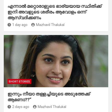
എന്നാൽ മറ്റൊരാളുടെ ഭാര്യയായ സ്ഥിതിക്ക്
ഇനി അവളുടെ ശരീരം ആവോളം ഒന്ന്
ആസ്വദിക്കണം
1 day ago
Mazhavil Thalukal
SHORT STORIES
ഇന്നും നീയാ തള്ളച്ചിയുടെ അടുത്തേക്ക്
ആണോ??”
2 days ago
Mazhavil Thalukal