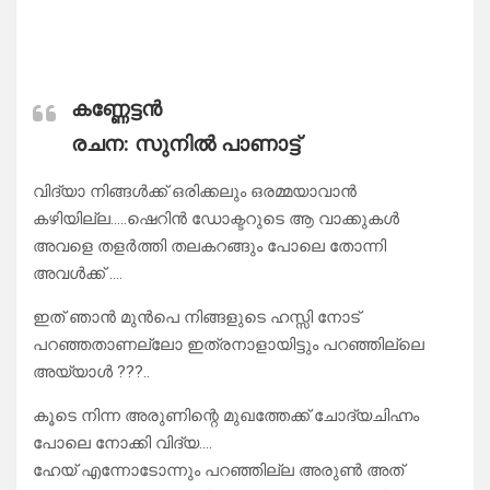
കണ്ണേട്ടൻ
രചന: സുനിൽ പാണാട്ട്
വിദ്യാ നിങ്ങൾക്ക് ഒരിക്കലും ഒരമ്മയാവാൻ
കഴിയില്ല…..ഷെറിൻ ഡോക്ടറുടെ ആ വാക്കുകൾ
അവളെ തളർത്തി തലകറങ്ങും പോലെ തോന്നി
അവൾക്ക് ….
ഇത് ഞാൻ മുൻപെ നിങ്ങളുടെ ഹസ്സി നോട്
പറഞ്ഞതാണല്ലോ ഇത്രനാളായിട്ടും പറഞ്ഞില്ലെ
അയ്യാൾ ???..
കൂടെ നിന്ന അരുണിന്റെ മുഖത്തേക്ക് ചോദ്യചിഹ്നം
പോലെ നോക്കി വിദ്യ….
ഹേയ് എന്നോടോന്നും പറഞ്ഞില്ല അരുൺ അത്