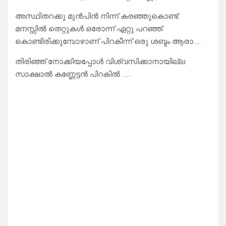
അസ്ഥിതറക്കു മുൻപിൻ നിന്ന് കരഞ്ഞുകൊണ്ട്
മനസ്സിൽ തെറ്റുകൾ ഒരോന്ന് ഏറ്റു പറഞ്ഞ്
കൊണ്ടിരിക്കുമ്പോഴാണ് പിറകീന്ന് ഒരു ശബ്ദം ആരാ…..
തിരിഞ്ഞ് നോക്കിയപ്പോൾ വിശ്വസിക്കാനായില്ല
സാക്ഷാൽ കണ്ണേട്ടൻ പിറകിൽ ……