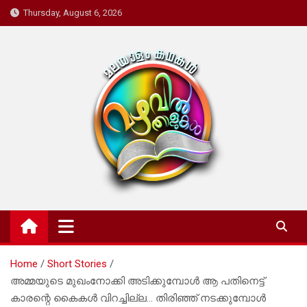
Skip
Thursday, August 6, 2026
to
content
Mazhavil Thalukal
Malayalam Kadhakal
Home
Short Stories
അമ്മയുടെ മുഖംനോക്കി അടിക്കുമ്പോൾ ആ പതിനെട്ട്
കാരന്റെ കൈകൾ വിറച്ചില്ല… തിരിഞ്ഞ് നടക്കുമ്പോൾ