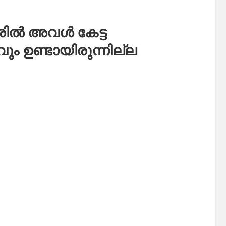
േരിൽ അവൾ കേട്ട
ും ഉണ്ടായിരുന്നില്ല