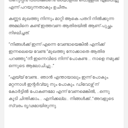
തണുപ്പൻ പ്രതികരണം അയാളിൽ പൊള്ളൽ ഏല്പിച്ചു
എന്ന് പറയുന്നതാകും ഉചിതം.
കണ്ണട മുഖത്തു നിന്നും മാറ്റി ആകെ പതറി നിൽക്കുന്ന
അമലിനെ കണ്ട് ഇത്തവണ ആതിരയിൽ ആണ് പുച്ഛം
നിഴലിച്ചത്.
“നിങ്ങൾക്ക് ഇന്ന് എന്നെ വേണ്ടായെങ്കിൽ എനിക്ക്
ഇന്നലെയെ വേണ്ട “മുഖത്തു നോക്കാതെ ആതിര
പറഞ്ഞു.”നീ ഇന്നെവിടെ നിന്ന് പോകണ്ട … നാളെ നമുക്ക്
ഒന്നുടെ ആലോചിച്ചു…”
“ഏയ്യ് വേണ്ട… ഞാൻ എന്തായാലും ഇന്ന് പോകും.
മറ്റന്നാൾ ഇന്റർവ്യൂ നും പോകും. ഡിവോഴ്സ് ന്
കോർട്ടിൽ പോകണമോ എന്ന് വേണമെങ്കിൽ, …ഒന്നു
കൂടി ചിന്തിക്കാം…. എനിക്കല്ല… നിങ്ങൾക്ക്…”അവളുടെ
സ്വരം ദൃഢമായിരുന്നു.