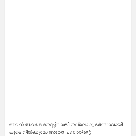
അവൻ അവളെ മനസ്സിലാക്കി നല്ലൊരു ഭർത്താവായി
കൂടെ നിൽക്കുമോ അതോ പണത്തിന്റെ