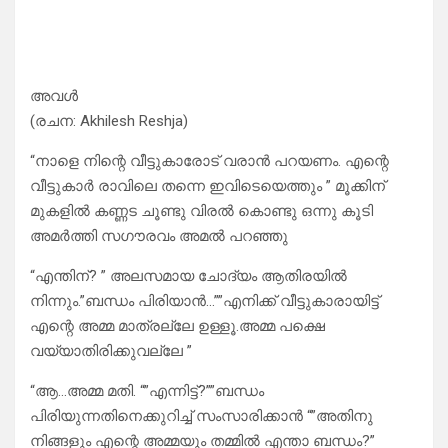
അവൾ
(രചന: Akhilesh Reshja)
“നാളെ നിന്റെ വീട്ടുകാരോട് വരാൻ പറയണം. എന്റെ
വീട്ടുകാർ രാവിലെ തന്നെ ഇവിടെയെത്തും ” മൂക്കിന്
മുകളിൽ കണ്ണട ചൂണ്ടു വിരൽ കൊണ്ടു ഒന്നു കൂടി
അമർത്തി സഗൗരവം അമൽ പറഞ്ഞു
“എന്തിന്? ” അലസമായ ചോദ്യം ആതിരയിൽ
നിന്നും.”ബന്ധം പിരിയാൻ…””എനിക്ക് വീട്ടുകാരായിട്ട്
എന്റെ അമ്മ മാത്രല്ലേ ഉള്ളൂ.അമ്മ പക്ഷെ
വയ്യാതിരിക്കുവല്ലേ ”
“ആ…അമ്മ മതി. “”എന്നിട്ട്?””ബന്ധം
പിരിയുന്നതിനെക്കുറിച്ച് സംസാരിക്കാൻ “”അതിനു
നിങ്ങളും എന്റെ അമ്മയും തമ്മിൽ എന്താ ബന്ധം?”