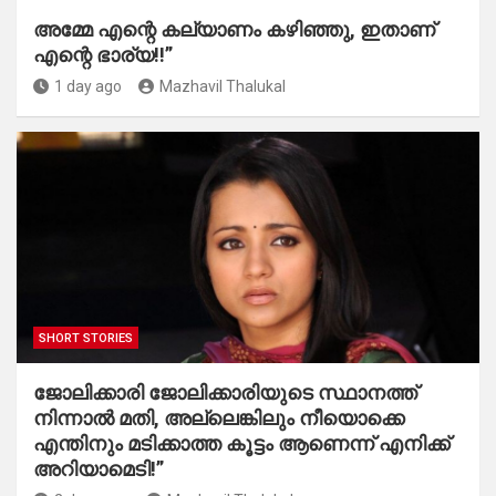
അമ്മേ എന്റെ കല്യാണം കഴിഞ്ഞു, ഇതാണ്
എന്റെ ഭാര്യ!!”
1 day ago
Mazhavil Thalukal
SHORT STORIES
ജോലിക്കാരി ജോലിക്കാരിയുടെ സ്ഥാനത്ത്
നിന്നാൽ മതി, അല്ലെങ്കിലും നീയൊക്കെ
എന്തിനും മടിക്കാത്ത കൂട്ടം ആണെന്ന് എനിക്ക്
അറിയാമെടി!”