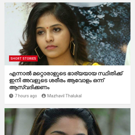
SHORT STORIES
എന്നാൽ മറ്റൊരാളുടെ ഭാര്യയായ സ്ഥിതിക്ക്
ഇനി അവളുടെ ശരീരം ആവോളം ഒന്ന്
ആസ്വദിക്കണം
7 hours ago
Mazhavil Thalukal