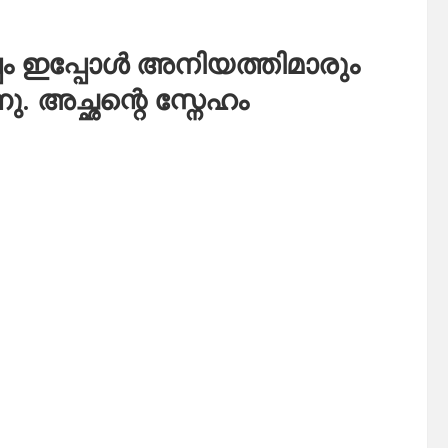
 ഇപ്പോൾ അനിയത്തിമാരും
ു. അച്ഛന്റെ സ്നേഹം