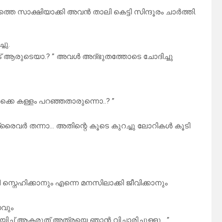
െ സാക്ഷിയാക്കി അവൻ താലി കെട്ടി സിന്ദൂരം ചാർത്തി.
ചു.
വീട് ആരുടെയാ.? ” അവൾ അദ്ഭുതത്തോടെ ചോദിച്ചു
െ കള്ളം പറഞ്ഞതാരുന്നൊ..? ”
ഡ്രൈവർ തന്നാ… അതിന്റെ കൂടെ കുറച്ചു ലോറികൾ കൂടി
യി സ്നെഹിക്കാനും എന്നെ മനസിലാക്കി ജീവിക്കാനും
സവും
ച്ച് ആകരുത് അത്രയെ ഞാൻ വിചാരിച്ചുള്ളൂ …”