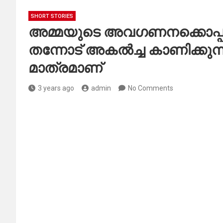
SHORT STORIES
അമ്മയുടെ അവഗണനക്കൊപ്പം
തന്നോട് അകൽച്ച കാണിക്കുന്ന
മാത്രമാണ്
3 years ago
admin
No Comments