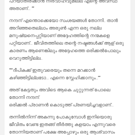
പറയാതിരിക്കാൻ നിർവാഹവുമില്ല എന്റെ അവസ്ഥ
അതാണ്… “”
നന്ദന് എന്തൊക്കെയോ സംശയങ്ങൾ തോന്നി.. താൻ
അറിഞ്ഞതെല്ലാം അരുൺ എന്ന ഒരു നല്ല
മനുഷ്യനെപ്പറ്റിയാണ് അദ്ദേഹത്തിന്റെ നന്മകളെ
പറ്റിയാണ്… ജീവിതത്തിലെ തന്റെ നഷ്ടങ്ങൾക്ക് ആള് ഒരു
കാരണം ആണെങ്കിലും അദ്ദേഹത്തെ ഒരിക്കൽപോലും
വെറുത്തിട്ടില്ല..
“””ദീപികക്ക് ഇതുവരെയും തന്നെ മറക്കാൻ
കഴിഞ്ഞിട്ടില്ലടോ… എന്നെ സ്നേഹിക്കാനും…””
അത് കേട്ടതും അവിടെ ആകെ ചുറ്റുന്നത് പോലെ
തോന്നി നന്ദന്.
ഒരിക്കൽ പ്രാണൻ കൊടുത്ത് പ്രണയിച്ചവളാണ്…
തന്നിൽനിന്ന് അകന്നു പോകുമ്പോൾ ഇനിയൊരു
ജീവിതം വേണ്ട ഇതങ്ങ് തീർത്തു കളയാം എന്നുവരെ
തോന്നിയതാണ് പക്ഷേ അപ്പോഴും ഒരു ആശ്വാസം