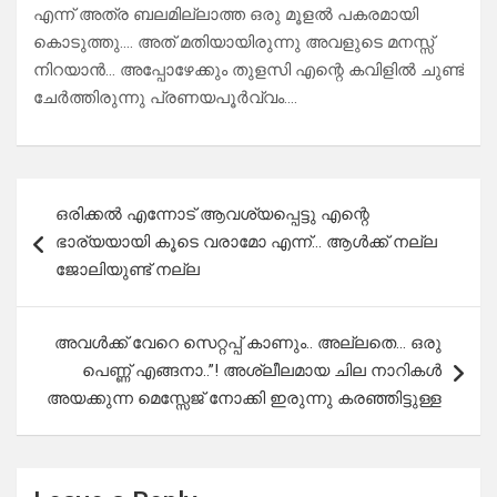
എന്ന് അത്ര ബലമില്ലാത്ത ഒരു മൂളൽ പകരമായി
കൊടുത്തു…. അത് മതിയായിരുന്നു അവളുടെ മനസ്സ്
നിറയാൻ… അപ്പോഴേക്കും തുളസി എന്റെ കവിളിൽ ചുണ്ട്
ചേർത്തിരുന്നു പ്രണയപൂർവ്വം….
Post
ഒരിക്കൽ എന്നോട് ആവശ്യപ്പെട്ടു എന്റെ
navigation
ഭാര്യയായി കൂടെ വരാമോ എന്ന്… ആൾക്ക് നല്ല
ജോലിയുണ്ട് നല്ല
അവൾക്ക് വേറെ സെറ്റപ്പ് കാണും.. അല്ലതെ… ഒരു
പെണ്ണ് എങ്ങനാ..”! അശ്ലീലമായ ചില നാറികൾ
അയക്കുന്ന മെസ്സേജ് നോക്കി ഇരുന്നു കരഞ്ഞിട്ടുള്ള