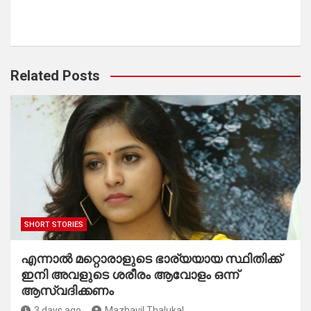
Related Posts
SHORT STORIES
എന്നാൽ മറ്റൊരാളുടെ ഭാര്യയായ സ്ഥിതിക്ക്
ഇനി അവളുടെ ശരീരം ആവോളം ഒന്ന്
ആസ്വദിക്കണം
3 days ago
Mazhavil Thalukal