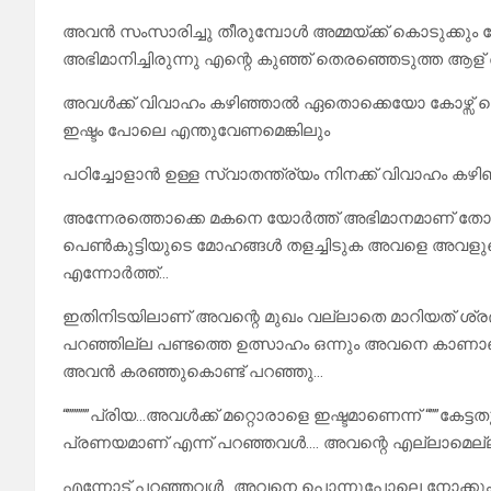
അവൻ സംസാരിച്ചു തീരുമ്പോൾ അമ്മയ്ക്ക് കൊടുക്കും ത
അഭിമാനിച്ചിരുന്നു എന്റെ കുഞ്ഞ് തെരഞ്ഞെടുത്ത ആള് ത
അവൾക്ക് വിവാഹം കഴിഞ്ഞാൽ ഏതൊക്കെയോ കോഴ്സ് ചെയ
ഇഷ്ടം പോലെ എന്തുവേണമെങ്കിലും
പഠിച്ചോളാൻ ഉള്ള സ്വാതന്ത്ര്യം നിനക്ക് വിവാഹം കഴി
അന്നേരത്തൊക്കെ മകനെ യോർത്ത് അഭിമാനമാണ് തോന്
പെൺകുട്ടിയുടെ മോഹങ്ങൾ തളച്ചിടുക അവളെ അവള
എന്നോർത്ത്…
ഇതിനിടയിലാണ് അവന്റെ മുഖം വല്ലാതെ മാറിയത് ശ്രദ്ധ
പറഞ്ഞില്ല പണ്ടത്തെ ഉത്സാഹം ഒന്നും അവനെ കാണാഞ്ഞ
അവൻ കരഞ്ഞുകൊണ്ട് പറഞ്ഞു…
“”””””പ്രിയ…അവൾക്ക് മറ്റൊരാളെ ഇഷ്ടമാണെന്ന് “””കേട
പ്രണയമാണ് എന്ന് പറഞ്ഞവൾ…. അവന്റെ എല്ലാമെല്
എന്നോട് പറഞ്ഞവൾ…അവനെ പൊന്നുപോലെ നോക്കും എന്ന