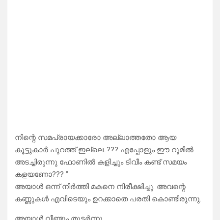
നിന്റെ സമപ്രായക്കാരോ അല്ലാത്തതോ ആയ
കൂട്ടുകാർ പുറത്ത് ഇല്ലെ..??? എപ്പോളും ഈ റൂമിൽ
അടച്ചിരുന്നു ഫോണിൽ കളിച്ചും ടിവീം കണ്ട് സമയം
കളയണോ??? ”
അയാൾ ഒന്ന് നിർത്തി മകനെ നിരീക്ഷിച്ചു. അവന്റെ
കണ്ണുകൾ എവിടെയും ഉറക്കാതെ പരതി കൊണ്ടിരുന്നു.
അയാൾ വീണ്ടും തുടർന്നു…