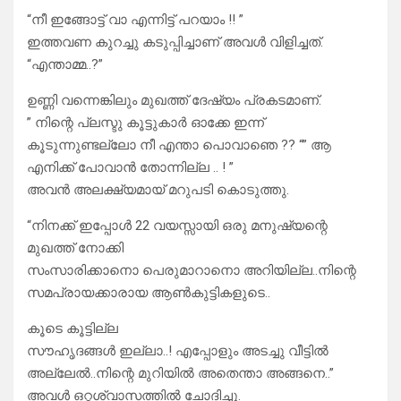
“നീ ഇങ്ങോട്ട് വാ എന്നിട്ട് പറയാം !! ”
ഇത്തവണ കുറച്ചു കടുപ്പിച്ചാണ് അവൾ വിളിച്ചത്.
“എന്താമ്മ..?”
ഉണ്ണി വന്നെങ്കിലും മുഖത്ത് ദേഷ്യം പ്രകടമാണ്.
” നിന്റെ പ്ലസ്ടു കൂട്ടുകാർ ഓക്കേ ഇന്ന്
കൂടുന്നുണ്ടല്ലോ നീ എന്താ പൊവാഞെ ?? “” ആ
എനിക്ക് പോവാൻ തോന്നില്ല .. ! ”
അവൻ അലക്ഷ്യമായ് മറുപടി കൊടുത്തു.
“നിനക്ക് ഇപ്പോൾ 22 വയസ്സായി ഒരു മനുഷ്യന്റെ
മുഖത്ത് നോക്കി
സംസാരിക്കാനൊ പെരുമാറാനൊ അറിയില്ല..നിന്റെ
സമപ്രായക്കാരായ ആൺകുട്ടികളുടെ..
കൂടെ കൂട്ടില്ല
സൗഹൃദങ്ങൾ ഇല്ലാ..! എപ്പോളും അടച്ചു വീട്ടിൽ
അല്ലേൽ..നിന്റെ മുറിയിൽ അതെന്താ അങ്ങനെ..”
അവൾ ഒറ്റശ്വാസത്തിൽ ചോദിച്ചു.