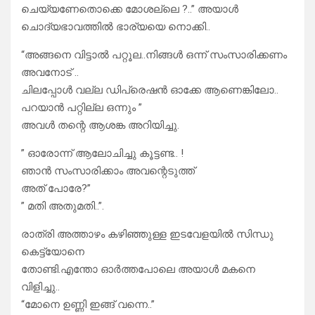
ചെയ്യണേതൊക്കെ മോശല്ലെ ?..” അയാൾ
ചൊദ്യഭാവത്തിൽ ഭാര്യയെ നൊക്കി..
“അങ്ങനെ വിട്ടാൽ പറ്റൂല..നിങ്ങൾ ഒന്ന് സംസാരിക്കണം
അവനോട് ..
ചിലപ്പോൾ വല്ല ഡിപ്രെഷൻ ഓക്കേ ആണെങ്കിലോ..
പറയാൻ പറ്റില്ല ഒന്നും ”
അവൾ തന്റെ ആശങ്ക അറിയിച്ചു.
” ഓരോന്ന് ആലോചിച്ചു കൂട്ടണ്ട.. !
ഞാൻ സംസാരിക്കാം അവന്റെടുത്ത്
അത് പോരേ?”
” മതി അതുമതി..”.
രാത്രി അത്താഴം കഴിഞ്ഞുള്ള ഇടവേളയിൽ സിന്ധു
കെട്ട്യോനെ
തോണ്ടി.എന്തോ ഓർത്തപോലെ അയാൾ മകനെ
വിളിച്ചു..
“മോനെ ഉണ്ണി ഇങ്ങ് വന്നെ..”