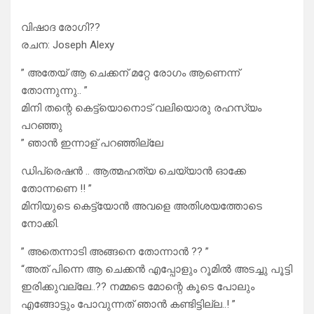
വിഷാദ രോഗി??
രചന: Joseph Alexy
” അതേയ് ആ ചെക്കന് മറ്റേ രോഗം ആണെന്ന്
തോന്നുന്നു.. ”
മിനി തന്റെ കെട്ട്യൊനൊട് വലിയൊരു രഹസ്യം
പറഞ്ഞു
” ഞാൻ ഇന്നാള് പറഞ്ഞില്ലേ
ഡിപ്രെഷൻ .. ആത്മഹത്യ ചെയ്യാൻ ഓക്കേ
തോന്നണെ !! ”
മിനിയുടെ കെട്ട്യോൻ അവളെ അതിശയത്തോടെ
നോക്കി.
” അതെന്നാടി അങ്ങനെ തോന്നാൻ ?? ”
“അത് പിന്നെ ആ ചെക്കൻ എപ്പോളും റൂമിൽ അടച്ചു പൂട്ടി
ഇരിക്കുവല്ലേ..?? നമ്മടെ മോന്റെ കൂടെ പോലും
എങ്ങോട്ടും പോവുന്നത് ഞാൻ കണ്ടിട്ടില്ല..! ”