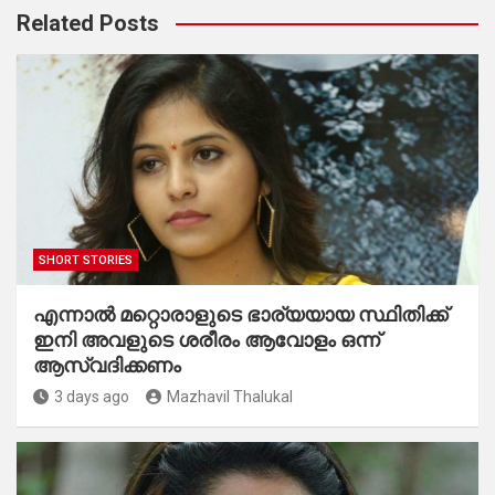
Related Posts
SHORT STORIES
എന്നാൽ മറ്റൊരാളുടെ ഭാര്യയായ സ്ഥിതിക്ക്
ഇനി അവളുടെ ശരീരം ആവോളം ഒന്ന്
ആസ്വദിക്കണം
3 days ago
Mazhavil Thalukal