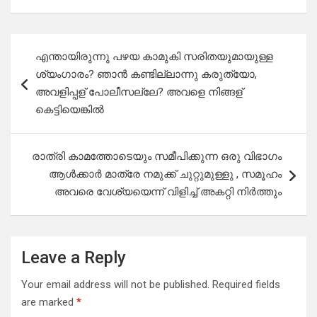
Post
എന്തായിരുന്നു പഴയ കാമുകി സരിതയുമായുള്ള
navigation
ശ്യംഗാരം? ഞാൻ കണ്ടില്ലാന്നു കരുത്യോ,
അവളിപ്പള് പോലീസല്ലേ? അവളെ നിങ്ങള്
കെട്ടിയെങ്കിൽ
രാത്രി കാമത്തോടെയും സമീപിക്കുന്ന ഒരു വിഭാഗം
ആൾക്കാർ മാത്രേ നമുക്ക് ചുറ്റുമുള്ളു , സമൂഹം
അവരെ വേശ്യയെന്ന് വിളിച്ച് അകറ്റി നിർത്തും
Leave a Reply
Your email address will not be published.
Required fields
are marked
*