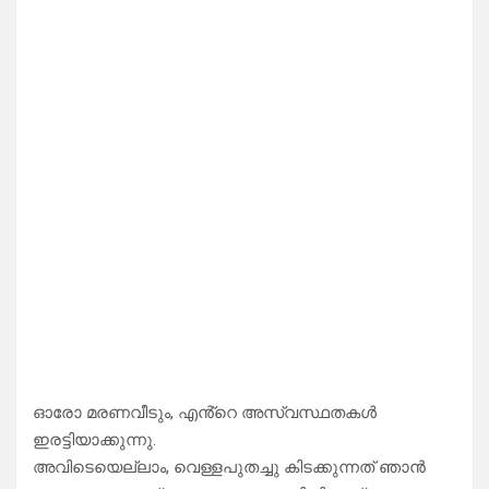
ഓരോ മരണവീടും, എൻ്റെ അസ്വസ്ഥതകൾ
ഇരട്ടിയാക്കുന്നു.
അവിടെയെല്ലാം, വെള്ളപുതച്ചു കിടക്കുന്നത് ഞാൻ