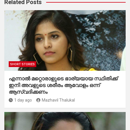
Related Posts
SHORT STORIES
എന്നാൽ മറ്റൊരാളുടെ ഭാര്യയായ സ്ഥിതിക്ക്
ഇനി അവളുടെ ശരീരം ആവോളം ഒന്ന്
ആസ്വദിക്കണം
1 day ago
Mazhavil Thalukal