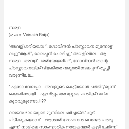
സരള
(രചന: Vaisakh Baiju)
“അവള് ശരിയല്ല “, ഗോവിന്ദൻ പ്രസ്താവന മുന്നോട്ട്
വച്ചു.”ആര് “, വേലപ്പൻ ചോദിച്ചു.”അവളില്ലേ… ആ
സരള… അവള്… ശരിയേയല്ല!!”, ഗോവിന്ദൻ തന്റെ
പ്രസ്താവനയ്ക്ക് വ്യക്തത വരുത്തി.വേലപ്പന് തൃപ്തി
വരുന്നില്ല…
” എടോ വേലപ്പാ… അവളുടെ കെട്ട്യോൻ ചത്തിട്ട് മൂന്ന്
കൊല്ലമായി…. എന്നിട്ടും അവളുടെ ചന്തിക്ക് വല്ല
കുറവുമുണ്ടോ..!!??
വായനശാലയുടെ മുന്നിലെ ചർച്ചയ്ക്ക് ചൂട്
പിടിക്കുകയാണ്…. ആശാരി മോഹനൻ വെണ്ടർ പരമു
എന്നീ നാട്ടിലെ സാംസ്കാരിക നായകന്മാർ കൂടി ചേർന്ന്