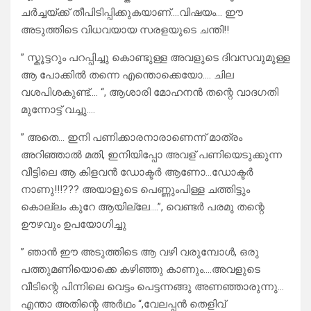
ചർച്ചയ്ക്ക് തീപിടിപ്പിക്കുകയാണ്….വിഷയം… ഈ
അടുത്തിടെ വിധവയായ സരളയുടെ ചന്തി!!
” സ്കൂട്ടറും പറപ്പിച്ചു കൊണ്ടുള്ള അവളുടെ ദിവസവുമുള്ള
ആ പോക്കിൽ തന്നെ എന്തൊക്കെയോ…. ചില
വശപിശകുണ്ട്…. “, ആശാരി മോഹനൻ തന്റെ വാദഗതി
മുന്നോട്ട് വച്ചു….
” അതെ… ഇനി പണിക്കാരനാരാണെന്ന് മാത്രം
അറിഞ്ഞാൽ മതി, ഇനിയിപ്പോ അവള് പണിയെടുക്കുന്ന
വീട്ടിലെ ആ കിളവൻ ഡോക്ടർ ആണോ…ഡോക്ടർ
നാണു!!!??? അയാളുടെ പെണ്ണുംപിള്ള ചത്തിട്ടും
കൊല്ലം കുറേ ആയില്ലേ….”, വെണ്ടർ പരമു തന്റെ
ഊഴവും ഉപയോഗിച്ചു
” ഞാൻ ഈ അടുത്തിടെ ആ വഴി വരുമ്പോൾ, ഒരു
പത്തുമണിയൊക്കെ കഴിഞ്ഞു കാണും….അവളുടെ
വീടിന്റെ പിന്നിലെ വെട്ടം പെട്ടന്നങ്ങു അണഞ്ഞാരുന്നു…
എന്താ അതിന്റെ അർഥം “,വേലപ്പൻ തെളിവ്