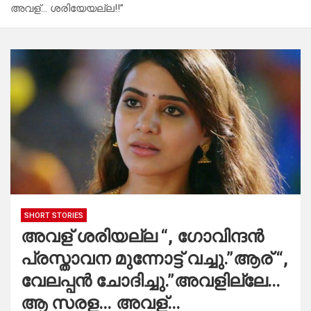
അവള്… ശരിയേയല്ല!!”
SHORT STORIES
അവള് ശരിയല്ല “, ഗോവിന്ദൻ
പ്രസ്താവന മുന്നോട്ട് വച്ചു.”ആര് “,
വേലപ്പൻ ചോദിച്ചു.”അവളില്ലേ…
ആ സരള… അവള്…