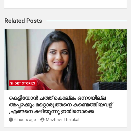
Related Posts
SHORT STORIES
കെട്ടിയോൻ ചത്ത് കൊല്ലം ഒന്നായില്ല
അപ്പഴക്കും മറ്റൊരുത്തനെ കണ്ടെത്തിയവള്
,എങ്ങനെ കഴിയുന്നു ഇതിനൊക്കെ
6 hours ago
Mazhavil Thalukal