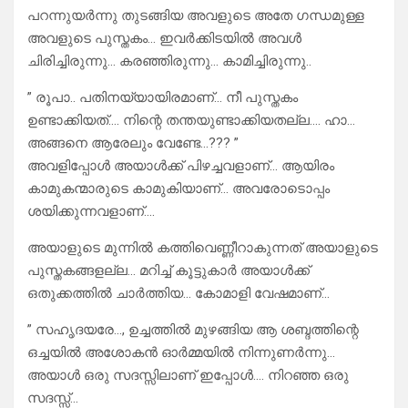
പറന്നുയർന്നു തുടങ്ങിയ അവളുടെ അതേ ഗന്ധമുള്ള
അവളുടെ പുസ്തകം… ഇവർക്കിടയിൽ അവൾ
ചിരിച്ചിരുന്നു… കരഞ്ഞിരുന്നു… കാമിച്ചിരുന്നു..
” രൂപാ.. പതിനയ്യായിരമാണ്… നീ പുസ്തകം
ഉണ്ടാക്കിയത്…. നിന്റെ തന്തയുണ്ടാക്കിയതല്ല…. ഹാ…
അങ്ങനെ ആരേലും വേണ്ടേ…??? ”
അവളിപ്പോൾ അയാൾക്ക് പിഴച്ചവളാണ്… ആയിരം
കാമുകന്മാരുടെ കാമുകിയാണ്… അവരോടൊപ്പം
ശയിക്കുന്നവളാണ്….
അയാളുടെ മുന്നിൽ കത്തിവെണ്ണീറാകുന്നത് അയാളുടെ
പുസ്തകങ്ങളല്ല… മറിച്ച് കൂട്ടുകാർ അയാൾക്ക്
ഒതുക്കത്തിൽ ചാർത്തിയ… കോമാളി വേഷമാണ്…
” സഹൃദയരേ…, ഉച്ചത്തിൽ മുഴങ്ങിയ ആ ശബ്ദത്തിന്റെ
ഒച്ചയിൽ അശോകൻ ഓർമ്മയിൽ നിന്നുണർന്നു…
അയാൾ ഒരു സദസ്സിലാണ് ഇപ്പോൾ…. നിറഞ്ഞ ഒരു
സദസ്സ്…