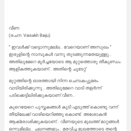
വീണ
(രചന: Vaisakh Baiju)
” ഇവൾക്ക് വട്ടൊന്നുമല്ല… വേറെയാണ് അസുഖം ”
ഇരുളിന്റെ നാമ്പുകൾ വന്നു തുടങ്ങുന്നതേയുള്ളു…
അതിലുമേറെ മൂർച്ചയോടെ ആ മുറ്റത്തൊരു തീകുണ്ഡം
ആളികത്തുകയാണ്… അതിന്റെ ചൂടേറ്റ്
മുറ്റത്തിന്റെ ഓരത്തായി നിന്ന ചെമ്പകപ്പൂമരം
വാടിയിരിക്കുന്നു… അതിലുമേറെ വാടി തളർന്ന്
പടിക്കെട്ടിലിരിക്കുകയാണ് വീണ…
കുറെയേറെ പുസ്തകങ്ങൾ കൂടി എടുത്ത് കൊണ്ടു വന്ന്
തീയിലേക്ക് വാരിയെറിഞ്ഞു കൊണ്ട്.. അശോകൻ
ആക്രോശിക്കുകയാണ്… വീണയുടെ മുഖത്ത് മാറ്റങ്ങൾ
ഒന്നുമില്ല… ചലനങ്ങളും… മരവിച്ച മുഖത്തോടെ തന്റെ