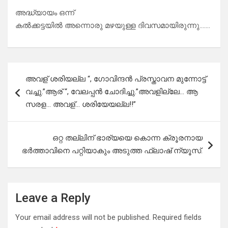
അദ്ധ്യായം ഒന്ന്
കൽക്കട്ടയിൽ അന്നൊരു മഴയുള്ള ദിവസമായിരുന്നു…….
Post
അവള് ശരിയല്ല “, ഗോവിന്ദൻ പ്രസ്താവന മുന്നോട്ട്
navigation
വച്ചു.”ആര് “, വേലപ്പൻ ചോദിച്ചു.”അവളില്ലേ… ആ
സരള… അവള്… ശരിയേയല്ല!!”
ഒറ്റ തല്ലിന് ഭാര്യയെ കൊന്ന ക്രൂരനായ
ഭർത്താവിനെ പറ്റിയാകും അടുത്ത ഫ്ലാഷ് ന്യൂസ്‌.
Leave a Reply
Your email address will not be published.
Required fields