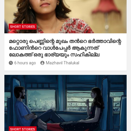
SHORT STORIES
മറ്റൊരു പെണ്ണിന്റെ മുഖം തൻറെ ഭർത്താവിന്റെ
ഫോണിൻറെ വാൾപേപ്പർ ആകുന്നത്
ലോകത്ത് ഒരു ഭാര്യയും സഹികില്ല
6 hours ago
Mazhavil Thalukal
SHORT STORIES