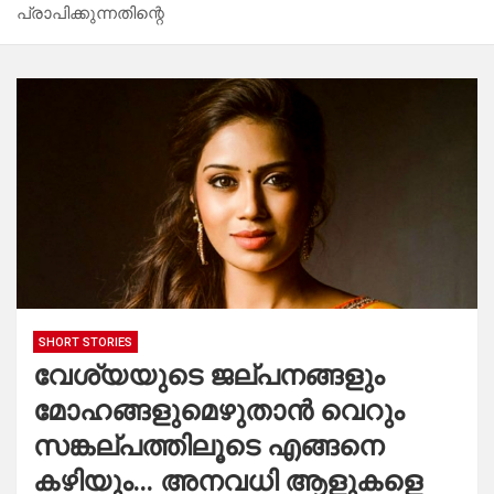
പ്രാപിക്കുന്നതിന്റെ
SHORT STORIES
വേശ്യയുടെ ജല്പനങ്ങളും
മോഹങ്ങളുമെഴുതാൻ വെറും
സങ്കല്പത്തിലൂടെ എങ്ങനെ
കഴിയും… അനവധി ആളുകളെ