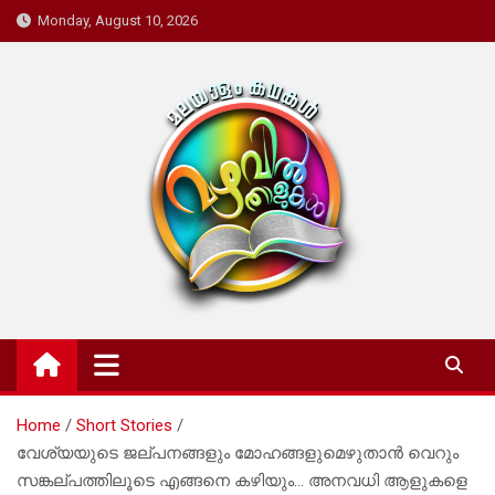
Skip
Monday, August 10, 2026
to
content
Mazhavil Thalukal
Malayalam Kadhakal
Home
Short Stories
വേശ്യയുടെ ജല്പനങ്ങളും മോഹങ്ങളുമെഴുതാൻ വെറും
സങ്കല്പത്തിലൂടെ എങ്ങനെ കഴിയും… അനവധി ആളുകളെ