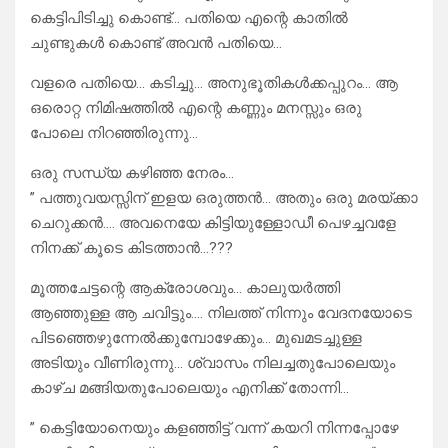
കെട്ടിപിടിച്ചു കൊണ്ട്… പതിയെ എന്റെ കാതിൽ
ചുണ്ടുകൾ കൊണ്ട് അവൻ പതിയെ…
വളരെ പതിയെ… കടിച്ചു… അനുഭൂതികൾക്കപ്പുറം… ആ
ഒരൊറ്റ നിമിഷത്തിൽ എന്റെ കണ്ണും മനസ്സും ഒരു
പോലെ നിറഞ്ഞിരുന്നു…
ഒരു സന്ധ്യ കഴിഞ്ഞ നേരം…
” പത്തുവയസ്സിന് ഇളയ ഒരുത്തൻ… അതും ഒരു മരയ്ക്കാ
ചെറുക്കൻ…. അവനെയേ കിട്ടിയുള്ളോഡീ പെഴച്ചവളേ
നിനക്ക് കൂടെ കിടത്താൻ…???
മൂത്തചേട്ടന്റെ ആക്രോശവും… കാലുയർത്തി
ആഞ്ഞുള്ള ആ ചവിട്ടും…. നിലത്ത് നിന്നും വേദനയോടെ
പിടഞ്ഞെഴുന്നേൽക്കുമ്പോഴേക്കും… മുഖമടച്ചുള്ള
അടിയും വീണിരുന്നു… ശ്വാസം നിലച്ചതുപോലെയും
കാഴ്ച മങ്ങിയതുപോലെയും എനിക്ക് തോന്നി…
” കെട്ടിയോനെയും കളഞ്ഞിട്ട് വന്ന് കയറി നിന്നപ്പോഴേ