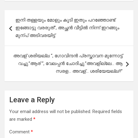
Post
ഇനി തള്ളയും മോളും കൂടി ഇതും പറഞ്ഞോണ്ട്
navigation
ഇങ്ങോട്ടു വരരുത്”, അച്ഛൻ വീട്ടിൽ നിന്ന് ഇറങ്ങും
മുന്പ് അടിവരയിട്ട്
അവള് ശരിയല്ല “, ഗോവിന്ദൻ പ്രസ്താവന മുന്നോട്ട്
വച്ചു.”ആര് “, വേലപ്പൻ ചോദിച്ചു.”അവളില്ലേ… ആ
സരള… അവള്… ശരിയേയല്ല!!”
Leave a Reply
Your email address will not be published.
Required fields
are marked
*
Comment
*