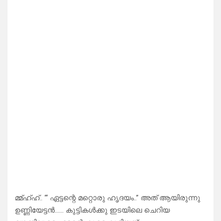
മ്മ്ഹ്ഹ്.. “‘ ഏട്ടന്റെ മറ്റൊരു ഹൃദയം..” അത് ആയിരുന്നു
ഉണ്ണിയേട്ടൻ…… കുട്ടികൾക്കു ഇടയിലെ ചെറിയ