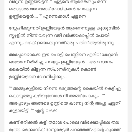
വരുന്ന ഉണ്ണിയേട്ടൻ..”” ഏട്ടനെ ആരെങ്കിലും ഒന്ന്
തൊട്ടാൽ അവരോട് ചോദിക്കാൻ പോകുന്ന
ഉണ്ണിയെട്ടൻ….. “” എന്നെക്കാൾ ഏട്ടനെ
സ്നേഹിക്കുന്നത് ഉണ്ണിയേട്ടൻ ആണെന്നുള്ള കുശുമ്പിൽ
സ്കൂളിൽ നിന്ന് വരുന്ന വഴി വർക്ക്‌ഷോപ്പിൽ പോയി
എന്നും വഴക് ഉണ്ടാക്കുന്നത് ഒരു പതിവ് ആയിരുന്നു…….
അപ്പോഴൊക്കെ ഈ പൊട്ടി പെണ്ണിനെ എരിവ് കേറ്റാൻ
ഓരോന്ന് തിരിച്ചു പറയും ഉണ്ണിയേട്ടൻ…. അവസാനം
കൈയിൽ കിട്ടുന്ന സ്പാനർറുകൾ കൊണ്ട്
ഉണ്ണിയേട്ടനെ വേദനിപ്പിക്കും…
“””അമ്മുകുട്ടിയെ നിന്നെ ഒരുത്തന്റെ കൈയിൽ കെട്ടിച്ചു
കൊടുത്തു കഴിയുമ്പോൾ നീ അങ്ങ് പോകും… “”
അപ്പോഴും ഞങ്ങടെ ഉണ്ണിയെ കാണൂ നിന്റ അപ്പു ഏട്ടന്
കൂട്ടായിട്ട്.. “””എന്റ വഴക്
കണ്ട് ഒരിക്കൽ കളി തമാശ പോലെ വർക്ഷോപ്പിലെ തല
മൂത്ത മെക്കാനിക് ഭാസ്കരേട്ടൻ പറഞ്ഞത് എന്റെ കുഞ്ഞ്