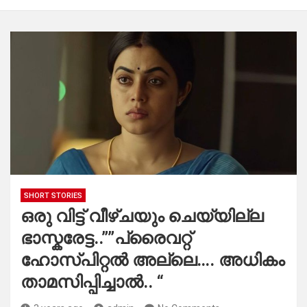
SHORT STORIES
ഒരു വിട്ട് വീഴ്ചയും ചെയ്യില്ല
ഭാസ്കരേട്ട..””പ്രൈവറ്റ്
ഹോസ്പിറ്റൽ അല്ലെ…. അധികം
താമസിപ്പിച്ചാൽ.. “