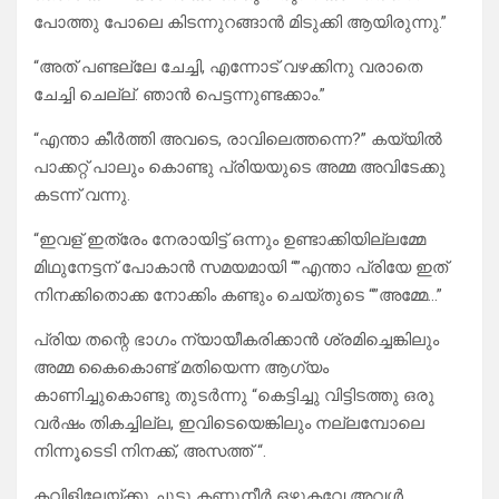
പോത്തു പോലെ കിടന്നുറങ്ങാൻ മിടുക്കി ആയിരുന്നു.”
“അത് പണ്ടല്ലേ ചേച്ചി, എന്നോട് വഴക്കിനു വരാതെ
ചേച്ചി ചെല്ല്. ഞാൻ പെട്ടന്നുണ്ടക്കാം.”
“എന്താ കീർത്തി അവടെ, രാവിലെത്തന്നെ?” കയ്യിൽ
പാക്കറ്റ് പാലും കൊണ്ടു പ്രിയയുടെ അമ്മ അവിടേക്കു
കടന്ന് വന്നു.
“ഇവള് ഇത്രേം നേരായിട്ട് ഒന്നും ഉണ്ടാക്കിയില്ലമ്മേ
മിഥുനേട്ടന് പോകാൻ സമയമായി “”എന്താ പ്രിയേ ഇത്‌
നിനക്കിതൊക്ക നോക്കിം കണ്ടും ചെയ്തുടെ “”അമ്മേ…”
പ്രിയ തന്റെ ഭാഗം ന്യായീകരിക്കാൻ ശ്രമിച്ചെങ്കിലും
അമ്മ കൈകൊണ്ട് മതിയെന്ന ആഗ്യം
കാണിച്ചുകൊണ്ടു തുടർന്നു “കെട്ടിച്ചു വിട്ടിടത്തു ഒരു
വർഷം തികച്ചില്ല, ഇവിടെയെങ്കിലും നല്ലമ്പോലെ
നിന്നൂടെടി നിനക്ക്, അസത്ത് “.
കവിളിലേയ്ക്കു ചുടു കണ്ണുനീർ ഒഴുകവേ അവൾ