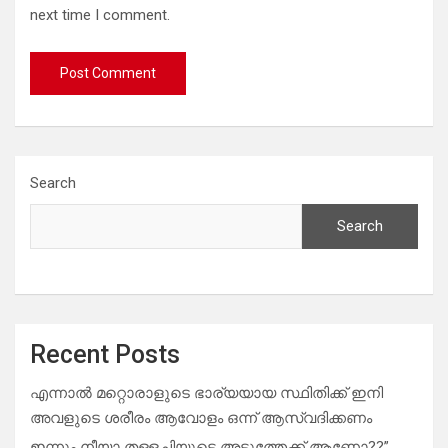
next time I comment.
Search
Search
Recent Posts
എന്നാൽ മറ്റൊരാളുടെ ഭാര്യയായ സ്ഥിതിക്ക് ഇനി
അവളുടെ ശരീരം ആവോളം ഒന്ന് ആസ്വദിക്കണം
ഇന്നും നീയാ തള്ളച്ചിയുടെ അടുത്തേക്ക് ആണോ??”