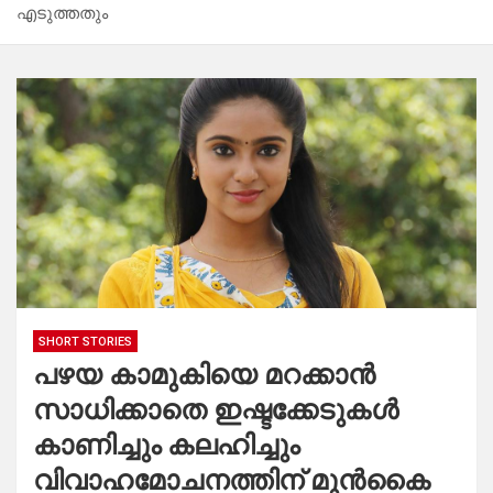
എടുത്തതും
SHORT STORIES
പഴയ കാമുകിയെ മറക്കാൻ
സാധിക്കാതെ ഇഷ്ടക്കേടുകൾ
കാണിച്ചും കലഹിച്ചും
വിവാഹമോചനത്തിന് മുൻകൈ