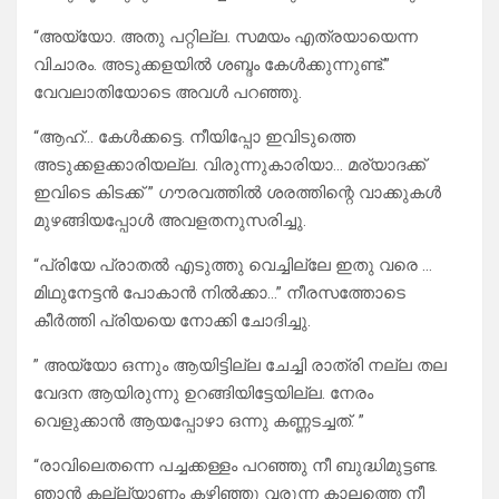
“അയ്യോ. അതു പറ്റില്ല. സമയം എത്രയായെന്ന
വിചാരം. അടുക്കളയിൽ ശബ്ദം കേൾക്കുന്നുണ്ട്.”
വേവലാതിയോടെ അവൾ പറഞ്ഞു.
“ആഹ്… കേൾക്കട്ടെ. നീയിപ്പോ ഇവിടുത്തെ
അടുക്കളക്കാരിയല്ല. വിരുന്നുകാരിയാ… മര്യാദക്ക്
ഇവിടെ കിടക്ക് ” ഗൗരവത്തിൽ ശരത്തിന്റെ വാക്കുകൾ
മുഴങ്ങിയപ്പോൾ അവളതനുസരിച്ചു.
“പ്രിയേ പ്രാതൽ എടുത്തു വെച്ചില്ലേ ഇതു വരെ …
മിഥുനേട്ടൻ പോകാൻ നിൽക്കാ…” നീരസത്തോടെ
കീർത്തി പ്രിയയെ നോക്കി ചോദിച്ചു.
” അയ്യോ ഒന്നും ആയിട്ടില്ല ചേച്ചി രാത്രി നല്ല തല
വേദന ആയിരുന്നു ഉറങ്ങിയിട്ടേയില്ല. നേരം
വെളുക്കാൻ ആയപ്പോഴാ ഒന്നു കണ്ണടച്ചത്. ”
“രാവിലെതന്നെ പച്ചക്കള്ളം പറഞ്ഞു നീ ബുദ്ധിമുട്ടണ്ട.
ഞാൻ കല്ല്യാണം കഴിഞ്ഞു വരുന്ന കാലത്തെ നീ