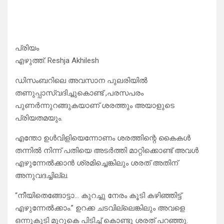
പ്രിയം
എഴുത്ത്: Reshja Akhilesh
ഡിസംബറിലെ അവസാന പുലരിയിൽ
തണുപ്പാസ്വദിച്ചുകൊണ്ട് ,പരസപരം
പുണർന്നുറങ്ങുകയാണ് ശരത്തും അയാളുടെ
പ്രിയതമയും.
എന്തോ ഉൾവിളിയെന്നോണം ശരത്തിന്റെ കൈകൾ
തന്നിൽ നിന്ന് പതിയെ അടർത്തി മാറ്റിക്കൊണ്ട് അവൾ
എഴുന്നേൽക്കാൻ ശ്രമിച്ചെങ്കിലും ശരത് അതിന്
അനുവദച്ചില്ല.
“നീയിതെങ്ങോട്ടാ… കുറച്ചു നേരം കൂടി കഴിഞ്ഞിട്ട്
എഴുന്നേൽക്കാം.” ഉറക്ക ചടവില്ലെങ്കിലും അവളെ
ഒന്നുകൂടി മുറുകെ പിടിച്ച് കൊണ്ടു ശരത് പറഞ്ഞു.