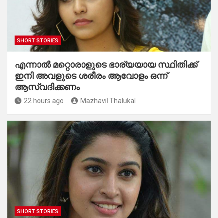
SHORT STORIES
എന്നാൽ മറ്റൊരാളുടെ ഭാര്യയായ സ്ഥിതിക്ക്
ഇനി അവളുടെ ശരീരം ആവോളം ഒന്ന്
ആസ്വദിക്കണം
22 hours ago
Mazhavil Thalukal
SHORT STORIES