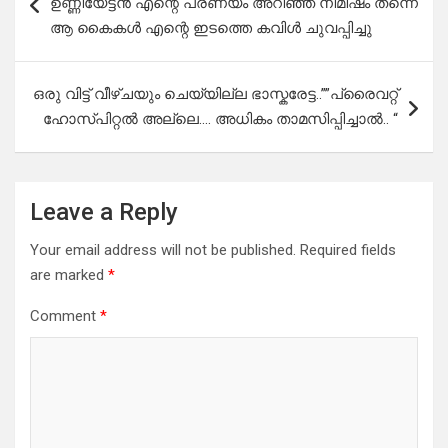
ഉണ്ണിയേട്ടൻ എന്റെ പ്രണയം അറിഞ്ഞ നിമിഷം തന്നെ
ആ കൈകൾ എന്റെ ഇടത്തെ കവിൾ ചുവപ്പിച്ചു
ഒരു വിട്ട് വീഴ്ചയും ചെയ്യില്ല ഭാസ്കരേട്ട..””പ്രൈവറ്റ്
ഹോസ്പിറ്റൽ അല്ലെ…. അധികം താമസിപ്പിച്ചാൽ.. “
Leave a Reply
Your email address will not be published.
Required fields
are marked
*
Comment
*