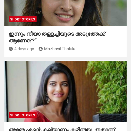
SHORT STORIES
ഇന്നും നീയാ തള്ളച്ചിയുടെ അടുത്തേക്ക്
ആണോ??”
4 days ago
Mazhavil Thalukal
SHORT STORIES
അമ്മേ എന്റെ കല്യാണം കഴിഞ്ഞു, ഇതാണ്