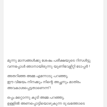
മൂന്നു മാസങ്ങൾക്കു ശേഷം പരീക്ഷയുടെ റിസൾട്ടു
വന്നപ്പോൾ ഞാനായിരുന്നു യൂണിവേഴ്സിറ്റി ടോപ്പർ !
അതറിഞ്ഞ അമ്മ എന്നോടു പറഞ്ഞു,
ഈ വിജയം നിനക്കും നിന്റെ അച്ഛനും മാത്രം
അവകാശപ്പെട്ടതാണെന്ന് !
ഒപ്പം മറ്റൊന്നു കൂടി അമ്മ പറഞ്ഞു,
ഉള്ളിൽ അണപ്പൊട്ടിയൊഴുകുന്ന ദു:ഖത്തോടെ