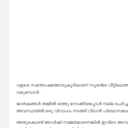
വളരെ സന്തോഷത്തോടുകൂടിയാണ് സുഭദ്രേ വീട്ടിലെത
വരുമ്പോൾ..
ജാതകങ്ങൾ തമ്മിൽ ഒത്തു നോക്കിയപ്പോൾ നല്ല ചേർച്ച
അവസ്ഥയിൽ ഒരു വിവാഹം നടത്തി വിടാൻ പ്രയാസമാ
അതുകൊണ്ട് അവർക്ക് സമ്മതമാണെങ്കിൽ ഇവിടെ അമ്പലത്ത