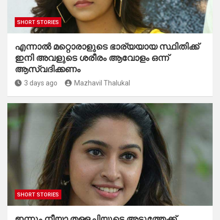
SHORT STORIES
എന്നാൽ മറ്റൊരാളുടെ ഭാര്യയായ സ്ഥിതിക്ക്
ഇനി അവളുടെ ശരീരം ആവോളം ഒന്ന്
ആസ്വദിക്കണം
3 days ago
Mazhavil Thalukal
SHORT STORIES
ഇന്നും നീയാ തള്ളച്ചിയുടെ അടുത്തേക്ക്