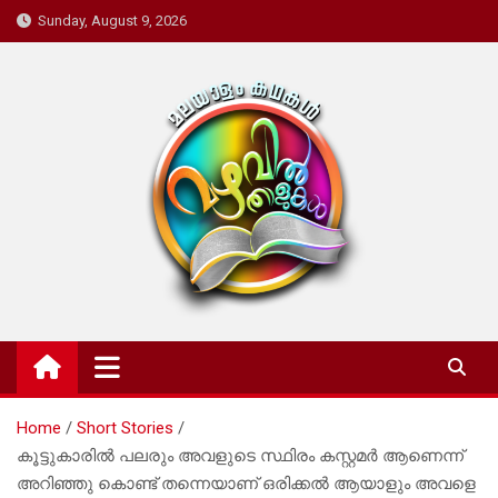
Skip
Sunday, August 9, 2026
to
content
Mazhavil Thalukal
Malayalam Kadhakal
Home
Short Stories
കൂട്ടുകാരിൽ പലരും അവളുടെ സ്ഥിരം കസ്റ്റമർ ആണെന്ന്
അറിഞ്ഞു കൊണ്ട് തന്നെയാണ് ഒരിക്കൽ ആയാളും അവളെ