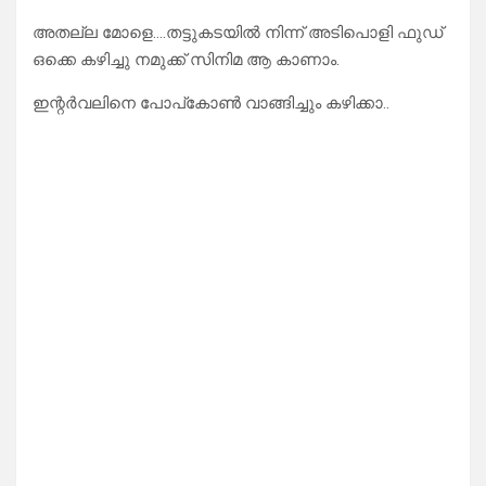
അതല്ല മോളെ….തട്ടുകടയിൽ നിന്ന് അടിപൊളി ഫുഡ്
ഒക്കെ കഴിച്ചു നമുക്ക് സിനിമ ആ കാണാം.
ഇന്റർവലിനെ പോപ്കോൺ വാങ്ങിച്ചും കഴിക്കാ..