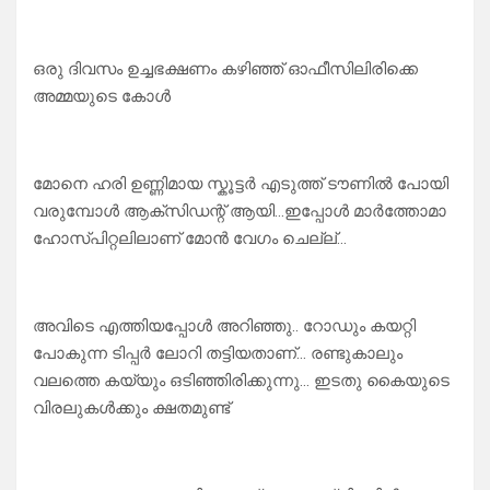
ഒരു ദിവസം ഉച്ചഭക്ഷണം കഴിഞ്ഞ് ഓഫീസിലിരിക്കെ
അമ്മയുടെ കോൾ
മോനെ ഹരി ഉണ്ണിമായ സ്കൂട്ടർ എടുത്ത് ടൗണിൽ പോയി
വരുമ്പോൾ ആക്സിഡന്റ് ആയി…ഇപ്പോൾ മാർത്തോമാ
ഹോസ്പിറ്റലിലാണ് മോൻ വേഗം ചെല്ല്…
അവിടെ എത്തിയപ്പോൾ അറിഞ്ഞു.. റോഡും കയറ്റി
പോകുന്ന ടിപ്പർ ലോറി തട്ടിയതാണ്… രണ്ടുകാലും
വലത്തെ കയ്യും ഒടിഞ്ഞിരിക്കുന്നു… ഇടതു കൈയുടെ
വിരലുകൾക്കും ക്ഷതമുണ്ട്