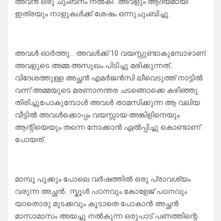
അവൻ ഒരു ചുംബനം നൽകി.. അവളും ആദ്യമായി
ഇത്രയും നാളുകൾക്ക് ശേഷം ഒന്നുചുംബിച്ചു.
അവൾ ഓർത്തു… അവൾക്ക് 10 വയസ്സുണ്ടാകുമ്പോഴാണ്
അവളുടെ അമ്മ അസുഖം പിടിച്ചു മരിക്കുന്നത്..
വിദേശത്തുള്ള അച്ഛൻ എമർജൻസി ലീവെടുത്ത് നാട്ടിൽ
വന്ന് അമ്മയുടെ മരണാനന്തര ചടങ്ങൊക്കെ കഴിഞ്ഞു
തിരിച്ചുപോകുമ്പോൾ അവൾ താമസിക്കുന്ന ആ വലിയ
വീട്ടിൽ അവൾക്കൊപ്പം വയസ്സായ അങ്കിളിനെയും
ആന്റിയെയും തന്നെ നോക്കാൻ ഏൽപ്പിച്ചു കൊണ്ടാണ്
പോയത്..
മാമ്പൂ പൂക്കും പോലെ വർഷത്തിൽ ഒരു പ്രാവശ്യം
വരുന്ന അച്ഛൻ.. സ്കൂൾ പഠനവും കോളേജ് പഠനവും
യാതൊരു മുടക്കവും കൂടാതെ പോകാൻ അച്ഛൻ
മാസാമാസം അയച്ചു നൽകുന്ന ഒരുപാട് പണത്തിന്റെ