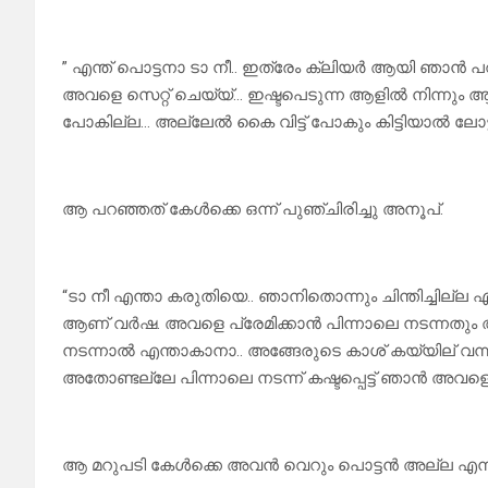
” എന്ത് പൊട്ടനാ ടാ നീ.. ഇത്രേം ക്ലിയർ ആയി ഞാൻ പറ
അവളെ സെറ്റ് ചെയ്യ്… ഇഷ്ടപെടുന്ന ആളിൽ നിന്നും ആ സുഖ
പോകില്ല… അല്ലേൽ കൈ വിട്ട് പോകും കിട്ടിയാൽ ലോട
ആ പറഞ്ഞത് കേൾക്കെ ഒന്ന് പുഞ്ചിരിച്ചു അനൂപ്.
“ടാ നീ എന്താ കരുതിയെ.. ഞാനിതൊന്നും ചിന്തിച്ചില്ല
ആണ് വർഷ. അവളെ പ്രേമിക്കാൻ പിന്നാലെ നടന്നതും അവൾടപ
നടന്നാൽ എന്താകാനാ.. അങ്ങേരുടെ കാശ് കയ്യില് വന്നാ
അതോണ്ടല്ലേ പിന്നാലെ നടന്ന് കഷ്ടപ്പെട്ട് ഞാൻ അവളെ 
ആ മറുപടി കേൾക്കെ അവൻ വെറും പൊട്ടൻ അല്ല എന്ന്