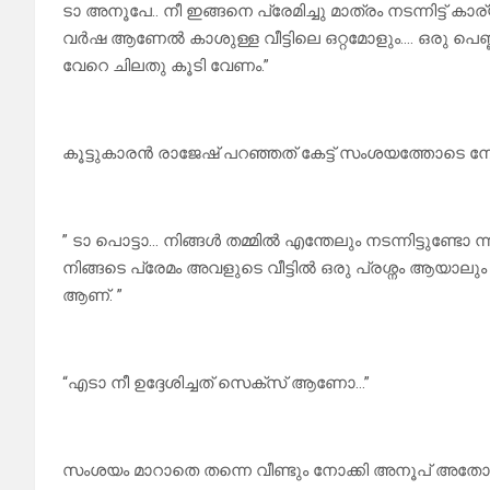
ടാ അനൂപേ.. നീ ഇങ്ങനെ പ്രേമിച്ചു മാത്രം നടന്നിട്ട
വർഷ ആണേൽ കാശുള്ള വീട്ടിലെ ഒറ്റമോളും…. ഒരു പെണ
വേറെ ചിലതു കൂടി വേണം.”
കൂട്ടുകാരൻ രാജേഷ് പറഞ്ഞത് കേട്ട് സംശയത്തോടെ നോ
” ടാ പൊട്ടാ… നിങ്ങൾ തമ്മിൽ എന്തേലും നടന്നിട്ടുണ്ടോ ന്
നിങ്ങടെ പ്രേമം അവളുടെ വീട്ടിൽ ഒരു പ്രശ്നം ആയാ
ആണ്. ”
“എടാ നീ ഉദ്ദേശിച്ചത് സെക്സ് ആണോ…”
സംശയം മാറാതെ തന്നെ വീണ്ടും നോക്കി അനൂപ് അതോ