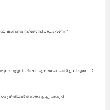
. കാണണം ന്ന് തോന്നി അതാ വന്നേ.. ”
രുന്ന ആളല്ലല്ലോ… എന്തോ പറയാൻ ഉണ്ട് എന്നോട്..
ൊരു രീതിയിൽ അവതരിപ്പിച്ചു അനൂപ്