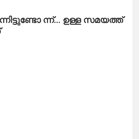
നിട്ടുണ്ടോ ന്ന്… ഉള്ള സമയത്ത്
്