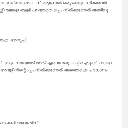
് കാര്യം ഇല്ല കേട്ടോ… നീ ആണേൽ ഒരു ഓട്ടോ ഡ്രൈവർ..
്ണ് നമ്മളെ തള്ളി പറയാതെ ഒപ്പം നിൽക്കണേൽ അതിനു
ക്കി അനൂപ്..
ന്… ഉള്ള സമയത്ത് അത് എങ്ങനേലും ഒപ്പിച്ചെടുക്ക്.. നാളെ
ലും അവള് നിന്റൊപ്പം നിൽക്കണേൽ അതൊക്കെ പ്രധാനം
ടെ കലി രാജേഷിന്.