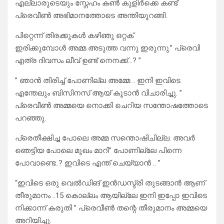
എല്ലാരുടെയും സ്നേഹം കൺ കുളിർക്കെ കണ്ട്
പ്രെവീൺ അഭിമാനത്തോടെ അന്തിയുറങ്ങി.
പിറ്റെന്ന് തിരക്കുകൾ കഴിഞു ഒറ്റക്
ഇരിക്കുമ്പോൾ അമ്മ അടുത്ത വന്നു ഇരുന്നു.” പ്രെവി
എത്ര ദിവസം ലീവ് ഉണ്ട് നെനക്ക്…? ”
” ഞാൻ തിരിച്ച് പോണില്ല അമ്മേ .. ഇനി ഇവിടെ
എന്തേലും ബിസിനസ്‌ ആയ് കൂടാൻ വിചാരിച്ചു. ”
പ്രെവീൺ അമ്മയെ നൊക്കി ചെറിയ സന്തോഷത്തോടെ
പറഞ്ഞു.
പ്രെതീക്ഷിച്ച പോലെ അമ്മ സന്തൊഷിചില്ല. അവർ
ഞെട്ടിയ പോലെ മുഖം മാറി” പോണില്ലേ പിന്നെ
പോവാണ്ടെ..? ഇവിടെ എന്ത് ചെയ്യാൻ .. ”
“ഇവിടെ ഒരു വെൽഡിങ് ഇൻഡസ്ട്രി തുടങ്ങാൻ ആണ്
തീരുമാനം ..15 കൊല്ലം ആയില്ലേ ഇനി ഇപ്പോ ഇവിടെ
നിക്കാന്ന് കരുതി ” പ്രെവീൺ തന്റെ തീരുമാനം അമ്മയെ
അറിയിച്ചു.