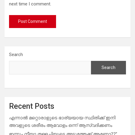
next time I comment.
Search
Search
Recent Posts
എന്നാൽ മറ്റൊരാളുടെ ഭാര്യയായ സ്ഥിതിക്ക് ഇനി
അവളുടെ ശരീരം ആവോളം ഒന്ന് ആസ്വദിക്കണം
ഇന്നും നീയാ തള്ളച്ചിയുടെ അടുത്തേക്ക് ആണോ??”