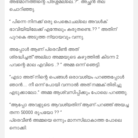
അഭിമാനത്തിന്റെ പ്രശ്നമല്ലെ..?”. അച്ഛൻ തല
ചൊറിഞ്ഞു.
” പിന്നെ നിനക്ക് ഒരു പെങ്കൊചല്ലെ അവൾക്
ഭാവിയിയിലേക്ക് എന്തേലും കരുതണ്ടെ..?? ” അതിന്
പുറകെ അടുത്ത ന്യായവും വന്നു.
അപ്പോൾ ആണ് പ്രെവീൺ അത്
ശ്രദ്ധിച്ചത്.”അല്ലാ അമ്മയുടെ കഴുത്തിൽ കിടന്ന 2
പവന്റെ മാല എവിടെ ..? ” അമ്മ ഒന്ന് ഞെട്ടി.
“എടാ അത് നിന്റെ പെങ്ങൾ ഒരാവശ്യം പറഞ്ഞപ്പോൾ
ഞാൻ….. നീ ഒന്ന് പോയി വന്നാൽ അത് നമ്മക് തിരിച്ചു
എടുക്കാലോ..” അമ്മ ആശ്വസിപ്പിക്കും പോലെ പറഞ്ഞു.
“ആപ്പോ അവളുടെ ആവശ്യതിന് ആണ് പറഞ്ഞ് അയച്ച
തന്ന 50000 രൂപയോ ?? ”
പ്രെവീൺ അമ്മയെ ഒന്നും മാനസിലാകാത്ത പോലെ
നൊക്കി.