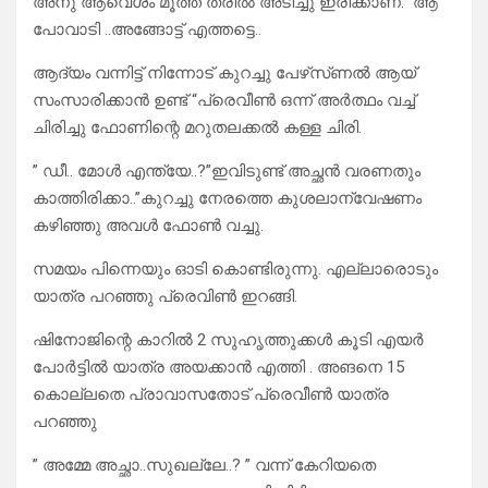
അനു ആവെശം മൂത്ത് ത്രിൽ അടിച്ചു ഇരിക്കാണ്.” ആ
പോവാടി ..അങ്ങോട്ട് എത്തട്ടെ..
ആദ്യം വന്നിട്ട് നിന്നോട് കുറച്ചു പേഴ്‌സ്ണൽ ആയ്
സംസാരിക്കാൻ ഉണ്ട് “പ്രെവീൺ ഒന്ന് അർത്ഥം വച്ച്
ചിരിച്ചു ഫോണിന്റെ മറുതലക്കൽ കള്ള ചിരി.
” ഡീ.. മോൾ എന്ത്യേ..?”ഇവിടുണ്ട് അച്ഛൻ വരണതും
കാത്തിരിക്കാ..”കുറച്ചു നേരത്തെ കുശലാന്വേഷണം
കഴിഞ്ഞു അവൾ ഫോൺ വച്ചു.
സമയം പിന്നെയും ഓടി കൊണ്ടിരുന്നു. എല്ലാരൊടും
യാത്ര പറഞ്ഞു പ്രെവിൺ ഇറങ്ങി.
ഷിനോജിന്റെ കാറിൽ 2 സുഹൃത്തുക്കൾ കൂടി എയർ
പോർട്ടിൽ യാത്ര അയക്കാൻ എത്തി . അങനെ 15
കൊല്ലതെ പ്രാവാസതോട് പ്രെവീൺ യാത്ര
പറഞ്ഞു
” അമ്മേ അച്ഛാ..സുഖല്ലേ..? ” വന്ന് കേറിയതെ