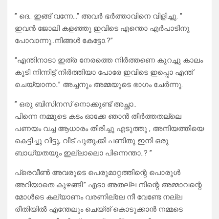
” ദെ.. ഇങ്ങ് വന്നേ…” അവർ ഭർത്താവിനെ വിളിച്ചു. ”
ഇവൻ ജോലി കളഞ്ഞു ഇവിടെ എന്തൊ എർപാടിനു
പോവാന്നു..നിങ്ങൾ കേട്ടോ.?”
“എന്തിനാടാ ഇത്ര നേരത്തെ നിർത്തണെ കുറച്ചു കാലം
കൂടി നിന്നിട്ട് നിർത്തിയാ പോരേ ഇവിടെ ഇപ്പൊ എന്ത്
ചെയ്യാനാ..” അച്ചനും അമ്മയുടെ ഭാഗം ചേർന്നു.
” ഒരു ബിസിനസ്‌ നൊക്കുണ്ട് അച്ഛാ..
പിന്നെ നമ്മുടെ കടം ഓക്കേ ഞാൻ തീർത്തതല്ലെ
പണയം വച്ച ആധാരം തിരിച്ചു എടുത്തു , അനിയത്തിയെ
കെട്ടിച്ചു വിട്ടു, വീട് പുതുക്കി പണിതു ഇനി ഒരു
ബാധ്യതയും ഇല്ലാലൊ പിന്നെന്താ..? ”
പ്രെവീൺ അവരുടെ പെരുമാറ്റത്തിന്റെ പൊരുൾ
അറിയാതെ കുഴങ്ങി.” എടാ അതല്ല നിന്റെ അമ്മാവന്റെ
മോൾടെ കല്യാണം വരണില്ലേ നീ വേണ്ടേ നല്ല
രീതിയിൽ എന്തേലും ചെയ്ത് കൊടുക്കാൻ നമ്മടെ