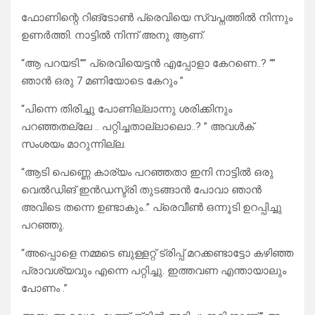
ഫോണിന്റെ റിങ്ടോൺ പ്രെവിയെ സ്വപ്നത്തിൽ നിന്നും
ഉണർത്തി. നാട്ടിൽ നിന്ന് അനു ആണ്.
“ആ പറയടി.”” പ്രെവിയെട്ടൻ എപ്പോളാ കേറണെ..? “”
ഞാൻ ഒരു 7 മണിയോടെ കേറും ”
“പിന്നെ തിരിച്ചു പോണില്ലാന്നു ശരിക്കിനും
പറഞ്ഞതല്ലേ .. പറ്റിച്ചതാല്ലാലൊ..? ” അവൾക്
സംശയം മാറുന്നില്ല.
“ആടി പെണ്ണെ കാര്യം പറഞ്ഞതാ ഇനി നാട്ടിൽ ഒരു
വെൽഡിങ് ഇൻഡസ്ട്രി തുടങ്ങാൻ പോവാ ഞാൻ
അവിടെ തന്നെ ഉണ്ടാകും..” പ്രെവീൺ ഒന്നൂടി ഉറപ്പിച്ചു
പറഞ്ഞു.
“അപ്പൊളെ നമ്മടെ ബുള്ളറ്റ് ട്രിപ്പ്‌ മറക്കണ്ടാട്ടോ കഴിഞ്ഞ
പ്രാവശ്യവും എന്നെ പറ്റിച്ചു. ഇത്തവണ എന്തായാലും
പോണം .”