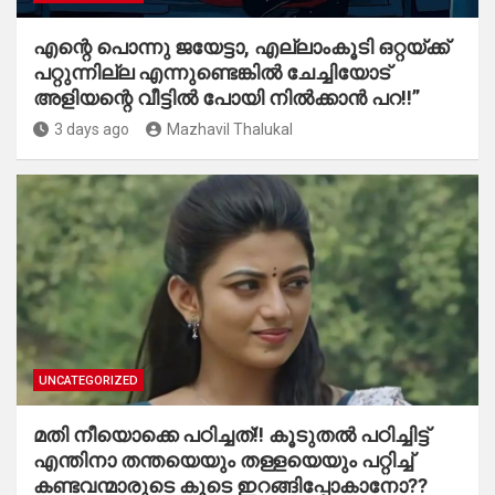
എന്റെ പൊന്നു ജയേട്ടാ, എല്ലാംകൂടി ഒറ്റയ്ക്ക്
പറ്റുന്നില്ല എന്നുണ്ടെങ്കിൽ ചേച്ചിയോട്
അളിയന്റെ വീട്ടിൽ പോയി നിൽക്കാൻ പറ!!”
3 days ago
Mazhavil Thalukal
UNCATEGORIZED
മതി നീയൊക്കെ പഠിച്ചത്!! കൂടുതൽ പഠിച്ചിട്ട്
എന്തിനാ തന്തയെയും തള്ളയെയും പറ്റിച്ച്
കണ്ടവന്മാരുടെ കൂടെ ഇറങ്ങിപ്പോകാനോ??