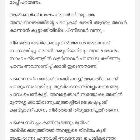
മാപ്പ് പറയണം.
ആഴ്ചകൾക്ക് ശേഷം അവൻ വീണ്ടും ആ
അനാഥാലയത്തിന്റെ പടവുകൾ കയറി. ആദ്യം അവൾ
കാണാൻ കൂട്ടാക്കിയില്ല. പിന്നീടവൾ വന്നു…
നീണ്ടമൗനങ്ങൾക്കൊടുവിൽ അവൾ അവനോട്
സംസാരിച്ചു. അവൻ കരുതിയതിലും വളരെ മോശം
സാഹചര്യങ്ങളിൽ വളർന്നവൾ.പ്ലസ് ടു കഴിഞ്ഞു
പഠനം അവസാനിപ്പിക്കാൻ ഇരുന്നതാണ്.
പക്ഷെ നല്ല മാർക്ക്‌ വാങ്ങി പാസ്സ് ആയത് കൊണ്ട്
പലരും സഹായിച്ചു. തുടർപഠനം സ്വപ്നം കണ്ട ഒരു
പാവം പെൺകുട്ടി. അവളെക്കാൾ സന്തോഷം അതിൽ
മുത്തശ്ശിക്കായിരുന്നു..മുത്തശ്ശിയുടെ കഷ്ടപ്പാട്
കണ്ടിട്ടാണ് പഠനം നിർത്താൻ തീരുമാനിച്ചത് തന്നെ.
പക്ഷെ സ്വപ്നം കണ്ട് തുടങ്ങും മുൻപ്
തല്ലിക്കെടുത്തിയത് അവളുടെ ജീവിതം കൂടി
ആയിരുന്നു എന്നവൾ അവനോടു പൊട്ടികരഞ്ഞു