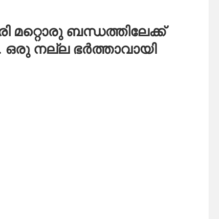
മറ്റൊരു ബന്ധത്തിലേക്ക്
ല. ഒരു നല്ല ഭർത്താവായി