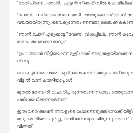
“അത് പിന്നെ… ഞാൻ… ഏട്ടനിന്ന് ഓഫീസിൽ പോയില്ലേ.”
“പോയി… നല്ല തലവേദനയാടി… അതുകൊണ്ട് ഞാൻ നേരത്
വയ്യായിരുന്നു. വൈകുന്നേരം ബൈജു ബൈക്ക് കൊണ്ട് തര
“ഞാൻ ചോറ് എടുക്കട്ടേ.””വേണ്ട… വിശപ്പില്ല. ഞാൻ കുറച്ചു
തരാം. തലവേദന മാറും.”
“ഉം…” അവൻ നീട്ടിയൊന്ന് മൂളി.ശാരി അടുക്കളയിലേക്
നിന്നു.
വൈകുന്നേരം ശാരി കുളിക്കാൻ കയറിയപ്പോഴാണ് മനു അ
വീട്ടിൽ വന്ന് കയറിയപ്പോൾ
മുതൽ മനസ്സിൽ വിചാരിച്ചിരുന്നതാണ് സമയം ഒത്തു
പരിശോധിക്കണമെന്നത്.
ഇതുവരെ അവൻ അവളുടെ ഫോണെടുത്ത് നോക്കിയിട്ടില
മനു. ശാരിയെ പൂർണ്ണ വിശ്വാസവുമായിരുന്നു അവന്. ആ
വീണത്.