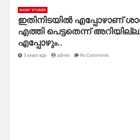
SHORT STORIES
ഇതിനിടയിൽ എപ്പോഴാണ് ശാരി 
എത്തി പെട്ടതെന്ന് അറിയില്
എപ്പോഴും..
3 years ago
admin
No Comments