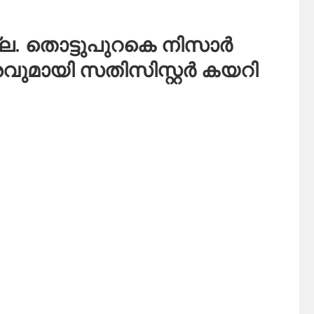
്ല. തൊട്ടുപുറകെ നിസാർ
്രവുമായി സതിസിസ്റ്റർ കയറി