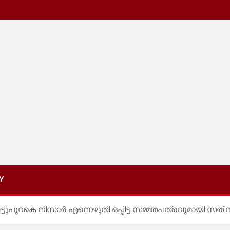
Y
്ടുപുറകെ നിസാർ എന്നെഴുതി ഒപ്പിട്ട സമ്മതപത്രവുമായി സതിസി