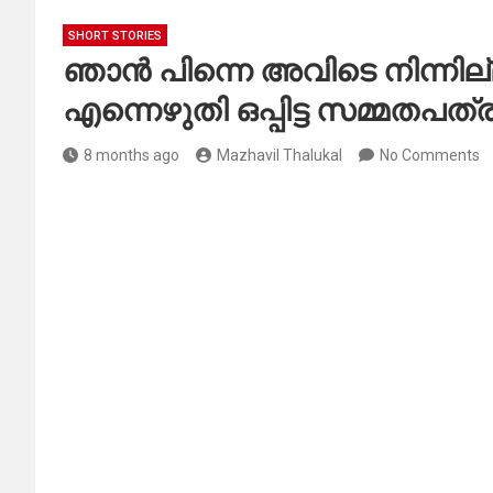
SHORT STORIES
ഞാൻ പിന്നെ അവിടെ നിന്നില
എന്നെഴുതി ഒപ്പിട്ട സമ്മതപത
8 months ago
Mazhavil Thalukal
No Comments