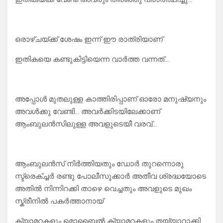
ഒരാഴ്ചയ്ക്ക് ശേഷം ഇന്ന് ഈ രാത്രിയാണ്
ഇതികയെ കണ്ടുകിട്ടിയെന്ന വാർത്ത വന്നത്…
അപ്പോൾ മുതലുള്ള കാത്തിരിപ്പാണ് ഓരോ മനുഷ്യനും
അവൾക്കു വേണ്ടി… അവർക്കിടയിലേക്കാണ്
ആംബുലൻസിലുള്ള അവളുടെയീ വരവ്…
ആംബുലൻസ് നിർത്തിയതും ഡോർ തുറന്നൊരു
സ്ട്രെക്ച്ചർ രണ്ടു പോലീസുക്കാർ അതീവ ശ്രദ്ധയോടെ
അതിൽ നിന്നിറക്കി താഴെ വെച്ചതും അവളുടെ മുഖം
സ്ക്രീനിൽ പകർത്താനായ്
ക്യാമറകളും മൊബൈൽ ക്യാമറകളും തയ്യാറാക്കി