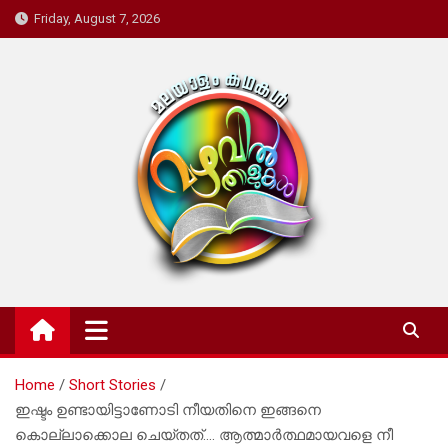
Skip
Friday, August 7, 2026
to
content
Mazhavil Thalukal
Malayalam Kadhakal
Home
Short Stories
ഇഷ്ടം ഉണ്ടായിട്ടാണോടി നീയതിനെ ഇങ്ങനെ
കൊല്ലാക്കൊല ചെയ്തത്…. ആത്മാർത്ഥമായവളെ നീ