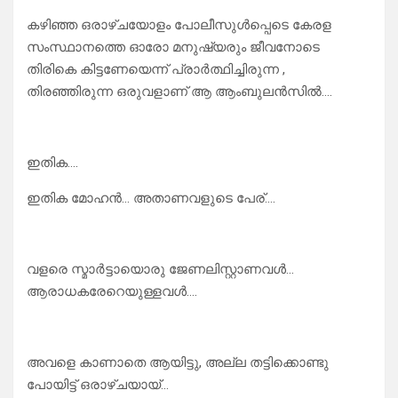
കഴിഞ്ഞ ഒരാഴ്ചയോളം പോലീസുൾപ്പെടെ കേരള
സംസ്ഥാനത്തെ ഓരോ മനുഷ്യരും ജീവനോടെ
തിരികെ കിട്ടണേയെന്ന് പ്രാർത്ഥിച്ചിരുന്ന ,
തിരഞ്ഞിരുന്ന ഒരുവളാണ് ആ ആംബുലൻസിൽ….
ഇതിക….
ഇതിക മോഹൻ… അതാണവളുടെ പേര്….
വളരെ സ്മാർട്ടായൊരു ജേണലിസ്റ്റാണവൾ…
ആരാധകരേറെയുള്ളവൾ….
അവളെ കാണാതെ ആയിട്ടു, അല്ല തട്ടിക്കൊണ്ടു
പോയിട്ട് ഒരാഴ്ചയായ്…