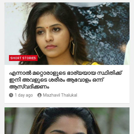
SHORT STORIES
എന്നാൽ മറ്റൊരാളുടെ ഭാര്യയായ സ്ഥിതിക്ക്
ഇനി അവളുടെ ശരീരം ആവോളം ഒന്ന്
ആസ്വദിക്കണം
1 day ago
Mazhavil Thalukal