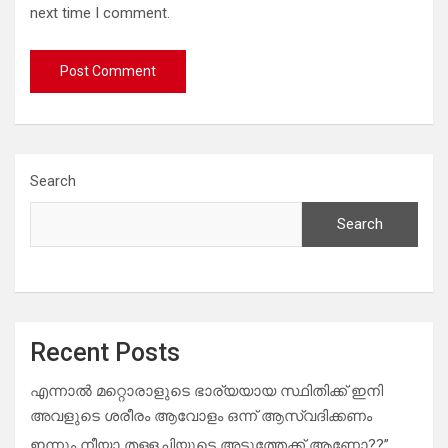
next time I comment.
Search
Search
Recent Posts
എന്നാൽ മറ്റൊരാളുടെ ഭാര്യയായ സ്ഥിതിക്ക് ഇനി
അവളുടെ ശരീരം ആവോളം ഒന്ന് ആസ്വദിക്കണം
ഇന്നും നീയാ തള്ളച്ചിയുടെ അടുത്തേക്ക് ആണോ??”