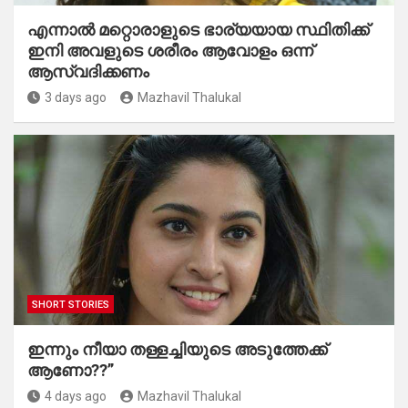
എന്നാൽ മറ്റൊരാളുടെ ഭാര്യയായ സ്ഥിതിക്ക്
ഇനി അവളുടെ ശരീരം ആവോളം ഒന്ന്
ആസ്വദിക്കണം
3 days ago
Mazhavil Thalukal
SHORT STORIES
ഇന്നും നീയാ തള്ളച്ചിയുടെ അടുത്തേക്ക്
ആണോ??”
4 days ago
Mazhavil Thalukal