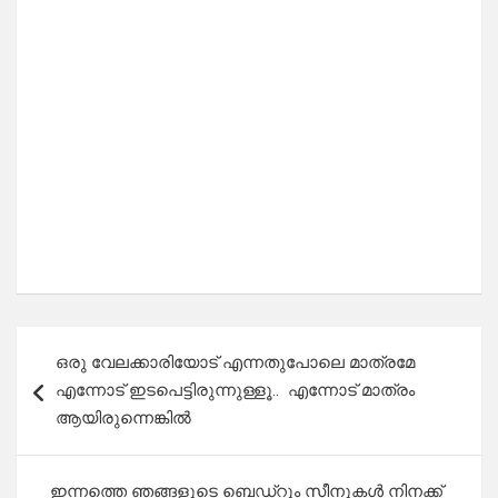
Post
ഒരു വേലക്കാരിയോട് എന്നതുപോലെ മാത്രമേ
navigation
എന്നോട് ഇടപെട്ടിരുന്നുള്ളൂ.. എന്നോട് മാത്രം
ആയിരുന്നെങ്കിൽ
ഇന്നത്തെ ഞങ്ങളുടെ ബെഡ്റൂം സീനുകൾ നിനക്ക്