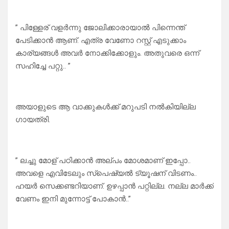
” പിള്ളേര് വളർന്നു ജോലിക്കാരായാൽ പിന്നെന്ത്
പേടിക്കാൻ ആണ്. എത്ര വേണോ റസ്റ്റ്‌ എടുക്കാം
കാര്യങ്ങൾ അവർ നോക്കിക്കോളും. അതുവരെ ഒന്ന്
സഹിച്ചേ പറ്റു.. ”
അയാളുടെ ആ വാക്കുകൾക്ക് മറുപടി നൽകിയില്ല
ഗായത്രി.
” ലച്ചു മോള് പഠിക്കാൻ അല്പം മോശമാണ് ഇപ്പോ..
അവളെ എവിടേലും സ്പെഷ്യൽ ട്യൂഷന് വിടണം..
ഹയർ സെക്കണ്ടറിയാണ്. ഉഴപ്പാൻ പറ്റില്ല. നല്ല മാർക്ക്
വേണം ഇനി മുന്നോട്ട് പോകാൻ..”