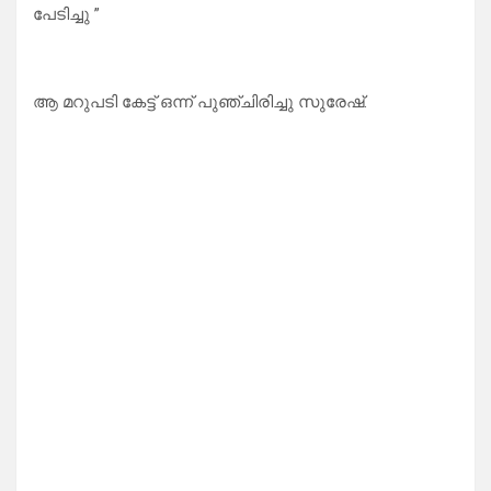
പേടിച്ചു ”
ആ മറുപടി കേട്ട് ഒന്ന് പുഞ്ചിരിച്ചു സുരേഷ്.