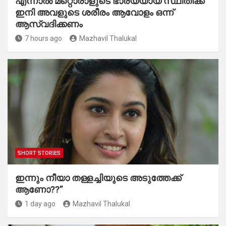
എന്നാൽ മറ്റൊരാളുടെ ഭാര്യയായ സ്ഥിതിക്ക്
ഇനി അവളുടെ ശരീരം ആവോളം ഒന്ന്
ആസ്വദിക്കണം
7 hours ago
Mazhavil Thalukal
SHORT STORIES
ഇന്നും നീയാ തള്ളച്ചിയുടെ അടുത്തേക്ക്
ആണോ??”
1 day ago
Mazhavil Thalukal