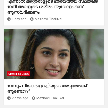
എന്നാൽ മറ്റൊരാളുടെ ഭാര്യയായ സ്ഥിതിക്ക്
ഇനി അവളുടെ ശരീരം ആവോളം ഒന്ന്
ആസ്വദിക്കണം
1 day ago
Mazhavil Thalukal
SHORT STORIES
ഇന്നും നീയാ തള്ളച്ചിയുടെ അടുത്തേക്ക്
ആണോ??”
2 days ago
Mazhavil Thalukal