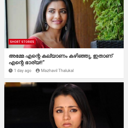
SHORT STORIES
അമ്മേ എന്റെ കല്യാണം കഴിഞ്ഞു, ഇതാണ്
എന്റെ ഭാര്യ!!”
1 day ago
Mazhavil Thalukal