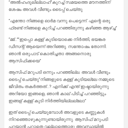
“അൽഹംദുലില്ലാഹ്”കുറച്ച് സമയത്തെ മൗനത്തിന്
ശേഷം അവൾ വീണ്ടും ടൈപ്പ് ചെയ്തു
“എന്തോ നിങ്ങളെ ഓർമ വന്നു പെട്ടെന്ന്. എന്റെ ഒരു
ഫ്രണ്ട് നിങ്ങളെ കുറിച്ച് പറഞ്ഞിരുന്നു കഴിഞ്ഞ ആഴ്ച്ച”
“മ്മ്…””ഇപ്പൊ കള്ള് കുടിയൊക്കെ നിർത്തി, ഭയങ്കര
ഡീസന്റ് ആയെന്ന് അറിഞ്ഞു. സന്തോഷം തോന്നി.
ഞാൻ ഒരുപാട് കൊതിച്ചതാ അങ്ങനൊരു
ആസിഫിക്കയെ”
ആസിഫ് മറുപടി ഒന്നും പറഞ്ഞില്ല. അവൾ വീണ്ടും
ടൈപ്പ് ചെയ്തു”നിങ്ങളുടെ കള്ള് കുടിയല്ലേ നമ്മുടെ
ജീവിതം തകർത്തത്…? എനിക്ക് എന്ത് ഇഷ്ടായിരുന്നു
അറിയോ ഇങ്ങളെ, ഞാൻ കാല് പിടിച്ച് പറഞ്ഞിട്ടും
ഇങ്ങള് കള്ള് കുടി നിർത്തിയില്ലല്ലോ”
ഇത് ടൈപ്പ് ചെയ്യുമ്പോൾ അവളുടെ കണ്ണുകൾ
നിറഞ്ഞൊഴുകുന്നുണ്ടായിരുന്നു. ആസിഫ് മറുപടി
പറയാൻ പറ്റാതെ വല്ലാത്തൊരു അവസ്ഥയിൽ