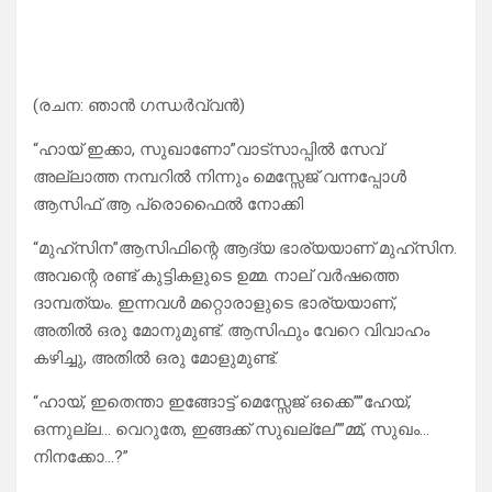
(രചന: ഞാൻ ഗന്ധർവ്വൻ)
“ഹായ് ഇക്കാ, സുഖാണോ”വാട്സാപ്പിൽ സേവ്
അല്ലാത്ത നമ്പറിൽ നിന്നും മെസ്സേജ് വന്നപ്പോൾ
ആസിഫ് ആ പ്രൊഫൈൽ നോക്കി
“മുഹ്സിന”ആസിഫിന്റെ ആദ്യ ഭാര്യയാണ് മുഹ്സിന.
അവന്റെ രണ്ട് കുട്ടികളുടെ ഉമ്മ. നാല് വർഷത്തെ
ദാമ്പത്യം. ഇന്നവൾ മറ്റൊരാളുടെ ഭാര്യയാണ്,
അതിൽ ഒരു മോനുമുണ്ട്. ആസിഫും വേറെ വിവാഹം
കഴിച്ചു, അതിൽ ഒരു മോളുമുണ്ട്.
“ഹായ്, ഇതെന്താ ഇങ്ങോട്ട് മെസ്സേജ് ഒക്കെ””ഹേയ്,
ഒന്നുല്ല… വെറുതേ, ഇങ്ങക്ക് സുഖല്ലേ””മ്മ്, സുഖം…
നിനക്കോ…?”