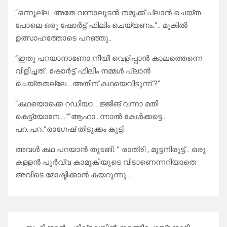
“ഒന്നൂല്ല…അതേ വന്നാലുടൻ നമുക്ക് പ്ലാൻ ചെയ്ത
പോലെ ഒരു ഷോർട്ട് ഫിലിം ചെയ്യണം..”.. മുകിൽ
ഉത്സാഹത്തോടെ പറഞ്ഞു..
“ഇതു പറയാനാണോ നീയീ വെളിപ്പാൻ കാലത്തെന്നെ
വിളിച്ചത്.. ഷോർട്ട് ഫിലിം നമ്മൾ പ്ലാൻ
ചെയ്തതല്ലേ….അതിന് കഥയെവിടുന്ന്.‌?”
“കഥയൊക്കെ റഡിയാ… ജ്ജിങ് വന്നാ മതി
കെട്ട്യോനേ…..””ആഹാ…ന്നാൽ കേൾക്കട്ടെ…
പറ..പറ..”രാഗേഷ് തിടുക്കം കൂട്ടി.
അവൾ കഥ പറയാൻ തുടങി. ” രാത്രി , മുട്ടനിരുട്ട്… ഒരു
കള്ളൻ പൂർവ്വ കാമുകിയുടെ വീടാണെന്നറിയാതെ
അവിടെ മോഷ്ടിക്കാൻ കയറുന്നു….
Post