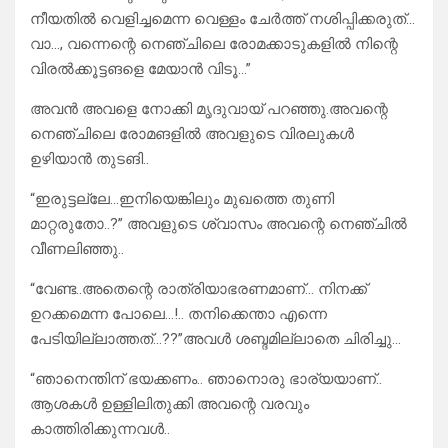
നീയതിൽ വെളിച്ചമെന്ന വെള്ളം ചേർത്ത് നശിപ്പിക്കരുത്…
വാ…, വന്നെന്റെ നെഞ്ചിലെ രോമക്കാടുകളിൽ നിന്റെ
വിരൽക്കൂട്ടങളെ മേയാൻ വിടൂ…”
അവൻ അവളെ നോക്കി മൃദുവായ് പറഞ്ഞു.അവന്റെ
നെഞ്ചിലെ രോമങളിൽ അവളുടെ വിരലുകൾ
ഉഴിയാൻ തുടങി..
“ഇരുട്ടല്ലേ…ഇനിയെങ്കിലും മുഖത്തെ തുണി
മാറ്റരുതോ..?” അവളുടെ ശ്വാസം അവന്റെ നെഞ്ചിൽ
വീണലിഞ്ഞു..
“വേണ്ട..അതെന്റെ രാത്രിയാഭരണമാണ്… നിനക്ക്
ഉറക്കമെന്ന പോലെ…!.. തനിക്കെന്താ എന്നെ
പേടിയില്ലാത്തത്…??”അവൾ ശബ്ദമില്ലാതെ ചിരിച്ചു…
“ഞാനെന്തിന് ഭയക്കണം.. ഞാനൊരു ഭാര്യയാണ്‌..
ആശകൾ ഉള്ളിലിതുക്കി അവന്റെ വരവും
കാത്തിരിക്കുന്നവൾ..