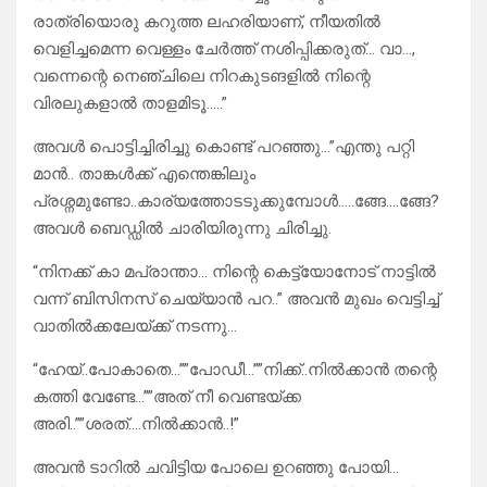
രാത്രിയൊരു കറുത്ത ലഹരിയാണ്, നീയതിൽ
വെളിച്ചമെന്ന വെള്ളം ചേർത്ത് നശിപ്പിക്കരുത്… വാ…,
വന്നെന്റെ നെഞ്ചിലെ നിറകുടങളിൽ നിന്റെ
വിരലുകളാൽ താളമിടൂ…..”
അവൾ പൊട്ടിച്ചിരിച്ചു കൊണ്ട് പറഞ്ഞു…”എന്തു പറ്റി
മാൻ.. താങ്കൾക്ക് എന്തെങ്കിലും
പ്രശ്നമുണ്ടോ..കാര്യത്തോടടുക്കുമ്പോൾ…..ങ്ങേ….ങ്ങേ?
അവൾ ബെഡ്ഡിൽ ചാരിയിരുന്നു ചിരിച്ചു.
“നിനക്ക് കാ മപ്രാന്താ… നിന്റെ കെട്ട്യോനോട് നാട്ടിൽ
വന്ന് ബിസിനസ് ചെയ്യാൻ പറ..‌” അവൻ മുഖം വെട്ടിച്ച്
വാതിൽക്കലേയ്ക്ക് നടന്നു…
“ഹേയ്..പോകാതെ…””പോഡീ…””നിക്ക്‌..നിൽക്കാൻ തന്റെ
കത്തി വേണ്ടേ…””അത് നീ വെണ്ടയ്ക്ക
അരി..””ശരത്….നിൽക്കാൻ..!”
അവൻ ടാറിൽ ചവിട്ടിയ പോലെ ഉറഞ്ഞു പോയി…