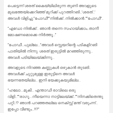
പെട്ടെന്ന് ശരത് കൈയ്യിലിരുന്ന തുണി അവളുടെ
മുഖത്തേയ്ക്കെറിഞ്ഞ് മുറിക്ക് പുറത്തിറങി…’ശരത്…’
അവൾ വിളിച്ചു.”പോഡീ””നിൽക്ക്‌‌‌…നിൽക്കാൻ..””പോഡീ”..
“എഡോ നിൽക്ക്‌..‌. ഞാൻ തന്നെ സഹായിക്കാം..താനീ
മോഷണമൊക്കെ നിർത്തൂ…”
“പോഡീ…പുല്ലേ….”അവൾ സ്റ്റെയറിന്റെ പടികളിറങി
പാതിയിൽ നിന്നു. ശരത് ഇരുട്ടിൽ മറഞ്ഞിരുന്നു…
അവൾ പടിയിലേയ്ക്കിന്നു…
അവളുടെ നിറഞ്ഞ കണ്ണുകൾ ഒഴുകാൻ തുടങി..
അവൾക്ക് ചുറ്റുമുള്ള ഇരുട്ടിനെ അവൾ
ഭയന്നതേയില്ല… ഇനി ഭയക്കുകയുമില്ല…
“ഹലോ….മുകീ… എന്താഡീ രാവിലെ ഒരു
വിളി…””രാഗൂ….നീയെന്നാ നാട്ടിലേയ്ക്ക്‌…””നിനക്കിതെന്തു
പറ്റി..!? ഞാൻ പറഞ്ഞതല്ലേ നെക്സ്റ്റ് മന്ത് വരുംന്ന്…
ഇപ്പോ വീണ്ടും…!!?”