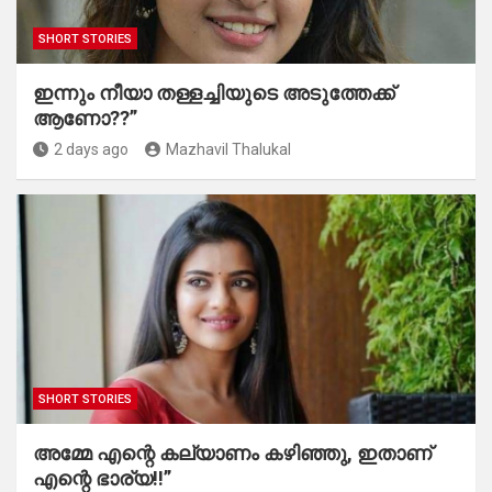
SHORT STORIES
ഇന്നും നീയാ തള്ളച്ചിയുടെ അടുത്തേക്ക്
ആണോ??”
2 days ago
Mazhavil Thalukal
SHORT STORIES
അമ്മേ എന്റെ കല്യാണം കഴിഞ്ഞു, ഇതാണ്
എന്റെ ഭാര്യ!!”