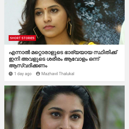
SHORT STORIES
എന്നാൽ മറ്റൊരാളുടെ ഭാര്യയായ സ്ഥിതിക്ക്
ഇനി അവളുടെ ശരീരം ആവോളം ഒന്ന്
ആസ്വദിക്കണം
1 day ago
Mazhavil Thalukal