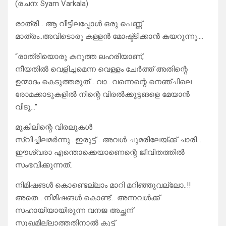
(രചന: Syam Varkala)
രാത്രി… ആ വീട്ടിലപ്പോൾ ഒരു പെണ്ണ്
മാത്രം..അവിടൊരു കള്ളൻ മോഷ്ട്ടിക്കാൻ കയറുന്നു….
“രാത്രിയൊരു കറുത്ത ലഹരിയാണ്,
നീയതിൽ വെളിച്ചമെന്ന വെള്ളം ചേർത്ത് അതിന്റെ
ഉന്മാദം കെടുത്തരുത്… വാ.. വന്നെന്റെ നെഞ്ചിലെ
രോമക്കാടുകളിൽ നിന്റെ വിരൽക്കൂട്ടങളെ മേയാൻ
വിടൂ…”
മുകിലിന്റെ വിരലുകൾ
സ്വിച്ചിലമർന്നു.. ഇരുട്ട്… അവൾ ചുമരിലേയ്ക്ക്‌ ചാരി…
ഈശ്വരാ എന്തൊക്കെയാണെന്റെ ജീവിതത്തിൽ
സംഭവിക്കുന്നത്..
നിമിഷങൾ കൊണ്ടെല്ലാം മാറി മറിഞ്ഞുവല്ലോ..!!
അതെ….നിമിഷങൾ കൊണ്ട്… അന്നവൾക്ക്
സഹായിയായിരുന്ന വനജ അച്ഛന്
സുഖമില്ലാത്തതിനാൽ കൂട്ട്