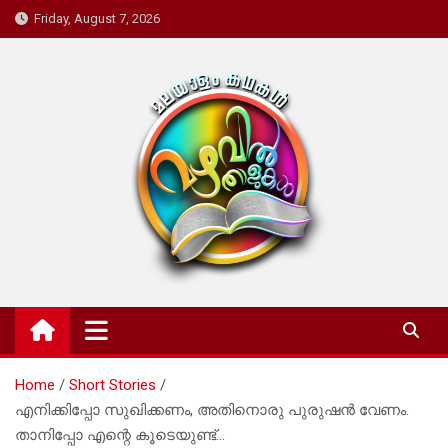
Skip
Friday, August 7, 2026
to
content
Mazhavil Thalukal
Malayalam Kadhakal
Home
Short Stories
എനിക്കിപ്പോ സുഖിക്കണം, അതിനൊരു പുരുഷൻ വേണം.
താനിപ്പോ എന്റെ കൂടെയുണ്ട്…