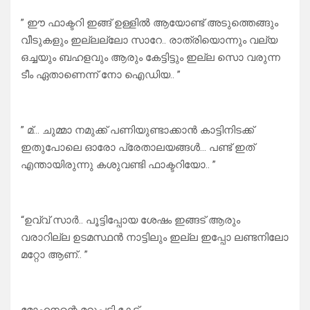
” ഈ ഫാക്ടറി ഇങ്ങ് ഉള്ളിൽ ആയോണ്ട് അടുത്തെങ്ങും
വീടുകളും ഇല്ലല്ലോ സാറേ.. രാത്രിയൊന്നും വല്യ
ഒച്ചയും ബഹളവും ആരും കേട്ടിട്ടും ഇല്ല സൊ വരുന്ന
ടീം ഏതാണെന്ന് നോ ഐഡിയ.. ”
” മ്… ചുമ്മാ നമുക്ക് പണിയുണ്ടാക്കാൻ കാട്ടിനിടക്ക്
ഇതുപോലെ ഓരോ പ്രേതാലയങ്ങൾ… പണ്ട് ഇത്
എന്തായിരുന്നു കശുവണ്ടി ഫാക്ടറിയോ.. ”
“ഉവ്വ് സാർ.. പൂട്ടിപ്പോയ ശേഷം ഇങ്ങട് ആരും
വരാറില്ല ഉടമസ്ഥൻ നാട്ടിലും ഇല്ല ഇപ്പോ ലണ്ടനിലോ
മറ്റോ ആണ്.. ”