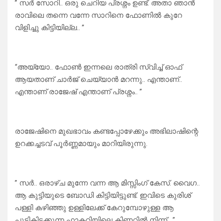
” സർ സോറി.. ഒരു ചെറിയ പ്രശ്നം ഉണ്ട്. അതാ ഞാൻ
രാവിലെ തന്നെ വന്നേ സാറിനെ ഫോണിൽ കുറേ
വിളിച്ചു കിട്ടിയില്ല.. ”
“അയ്യോ.. ഫോൺ ഇന്നലെ രാത്രി സ്വിച്ച് ഓഫ്‌
ആയതാണ് ചാർജ് ചെയ്യാൻ മറന്നു.. എന്താണ്..
എന്താണ് രാജേഷ് എന്താണ് പ്രശ്നം.. ”
രാജേഷിനെ മുഖഭാവം കണ്ടപ്പോഴേക്കും അഭിലാഷിന്റെ
ഉറക്കച്ചടവ് പൂർണ്ണമായും മാറിയിരുന്നു.
” സർ.. ഒരാഴ്ച മുന്നേ വന്ന ആ മിസ്സിംഗ്‌ കേസ്. വൈഗ..
ആ കുട്ടിയുടെ ബോഡി കിട്ടിയിട്ടുണ്ട്. ഇവിടെ കുരിശ്
പള്ളി കഴിഞ്ഞു ഉള്ളിലേക്ക് കേറുമ്പോഴുള്ള ആ
പൂട്ടികിടക്കുന്ന ഫാക്ടറിയിലെ കിണറ്റിൽ നിന്ന് . ”