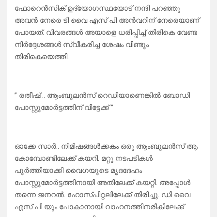
ഫോറെൻസിക് ഉദ്യോഗസ്ഥയോട് നന്ദി പറഞ്ഞു
അവൻ നേരെ ടി വൈ എസ് പി അൻവറിന് നേരെയാണ്
പോയത്. വിവരങ്ങൾ അയാളെ ധരിപ്പിച്ച് തിരികെ വേണ്ട
നിർദ്ദേശങ്ങൾ സ്വീകരിച്ച ശേഷം വീണ്ടും
തിരികെയെത്തി.
” രതീഷ് .. ആംബുലൻസ് റെഡിയാണെങ്കിൽ ബോഡി
പോസ്റ്റുമോർട്ടത്തിന് വിട്ടേക്ക് ”
ഓക്കേ സാർ.. നിമിഷങ്ങൾക്കകം ഒരു ആംബുലൻസ് ആ
കോമ്പോണ്ടിലേക്ക് കയറി. മറ്റു നടപടികൾ
പൂർത്തിയാക്കി വൈഗയുടെ മൃദദേഹം
പോസ്റ്റുമോർട്ടത്തിനായി അതിലേക്ക് കയറ്റി. അപ്പോൾ
തന്നെ ജനറൽ. ഹോസ്പിറ്റലിലേക്ക് തിരിച്ചു. ഡി വൈ
എസ് പി യും പോകാനായി വാഹനത്തിനരികിലേക്ക്