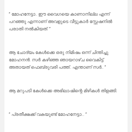
” മോഹനേട്ടാ.. ഈ വൈഗയെ കാണാനില്ല എന്ന്
പറഞ്ഞു എന്നാണ് അവളുടെ വീട്ടുകാർ സ്റ്റേഷനിൽ
പരാതി നൽകിയത്. ”
ആ ചോദ്യം കേൾക്കെ ഒരു നിമിഷം ഒന്ന് ചിന്തിച്ചു
മോഹനൻ. സർ കഴിഞ്ഞ ഞായറാഴ്ച വൈകിട്ട്
അതായത് ഫെബ്രുവരി പത്ത്.. എന്താണ് സർ.. ”
ആ മറുപടി കേൾക്കെ അഭിലാഷിന്റെ മിഴികൾ തിളങ്ങി.
” പ്രതീക്ഷക്ക് വകയുണ്ട് മോഹനേട്ടാ… ”