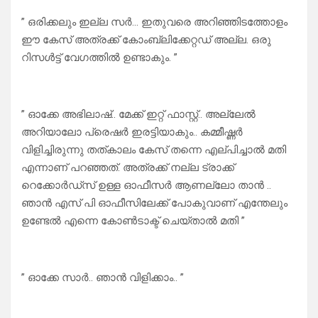
” ഒരിക്കലും ഇല്ല സർ… ഇതുവരെ അറിഞ്ഞിടത്തോളം
ഈ കേസ് അത്രക്ക് കോംബ്ലിക്കേറ്റഡ് അല്ല. ഒരു
റിസൾട്ട്‌ വേഗത്തിൽ ഉണ്ടാകും. ”
” ഓക്കേ അഭിലാഷ്.. മേക്ക് ഇറ്റ് ഫാസ്റ്റ്.. അല്ലേൽ
അറിയാലോ പ്രെഷർ ഇരട്ടിയാകും.. കമ്മീഷ്ണർ
വിളിച്ചിരുന്നു തത്കാലം കേസ് തന്നെ എല്പിച്ചാൽ മതി
എന്നാണ് പറഞ്ഞത്. അത്രക്ക് നല്ല ട്രാക്ക്
റെക്കോർഡ്സ് ഉള്ള ഓഫീസർ ആണല്ലോ താൻ ..
ഞാൻ എസ് പി ഓഫീസിലേക്ക് പോകുവാണ് എന്തേലും
ഉണ്ടേൽ എന്നെ കോൺടാക്ട് ചെയ്താൽ മതി ”
” ഓക്കേ സാർ.. ഞാൻ വിളിക്കാം.. ”