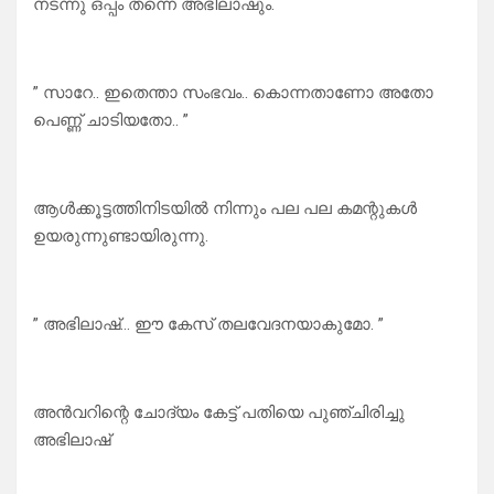
നടന്നു ഒപ്പം തന്നെ അഭിലാഷും.
” സാറേ.. ഇതെന്താ സംഭവം.. കൊന്നതാണോ അതോ
പെണ്ണ് ചാടിയതോ.. ”
ആൾക്കൂട്ടത്തിനിടയിൽ നിന്നും പല പല കമന്റുകൾ
ഉയരുന്നുണ്ടായിരുന്നു.
” അഭിലാഷ്… ഈ കേസ് തലവേദനയാകുമോ. ”
അൻവറിന്റെ ചോദ്യം കേട്ട് പതിയെ പുഞ്ചിരിച്ചു
അഭിലാഷ്