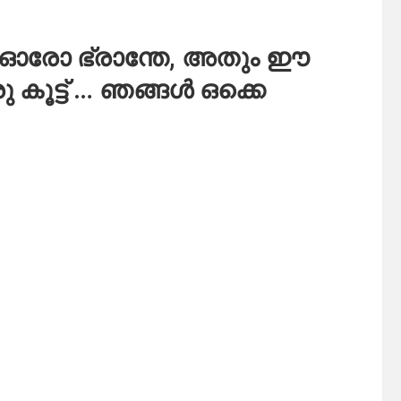
റെ ഓരോ ഭ്രാന്തേ, അതും ഈ
കൂട്ട് … ഞങ്ങൾ ഒക്കെ