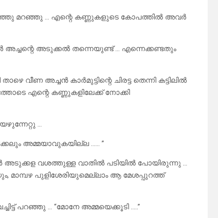
മാഞ്ഞു മറഞ്ഞു … എന്റെ കണ്ണുകളുടെ കോപത്തിൽ അവർ
അച്ചന്റെ അടുക്കൽ തന്നെയുണ്ട് … എന്നെക്കണ്ടതും
ാഴെ വീണ അച്ചൻ കാർമുട്ടിന്റെ ചിരട്ട തെന്നി കട്ടിലിൽ
തോടെ എന്റെ കണ്ണുകളിലേക്ക് നോക്കി
ുന്നേറ്റു …
ിക്കലും അമ്മയാവുകയില്ല …… ”
അവർ അടുക്കള വശത്തുള്ള വാതിൽ പടിയിൽ പോയിരുന്നു …
ിയും, മാമ്പഴ പുളിശേരിയുമെല്ലാം ആ മേശപ്പുറത്ത്
്ചിട്ട് പറഞ്ഞു … “മോനേ അമ്മയെക്കൂടി …..”