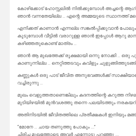
കോഴിക്കോട് ഹോസ്റ്റലിൽ നിൽക്കുമ്പോൾ അച്ചന്റെ ആഗ്
ഞാൻ വന്നതേയില്ല … എന്റെ അമ്മയുടെ സ്ഥാനത്ത് മറ്റൊ
എനിക്കത് കാണാൻ എന്നല്ല സങ്കൽപ്പിക്കുവാൻ പോലും 
കൂടുമ്പോൾ വീട്ടിൽ വരാറുള്ള ഞാൻ ഇപ്പോൾ ആറു മാസത
കഴിഞ്ഞതുകൊണ്ട് മാത്രം …
ഞാൻ ആ മുഖത്തേക്ക് രൂക്ഷമായി ഒന്നു നോക്കി … ഒരു പു
കാണുന്നില്ല … നെറ്റിത്തടവും കവിളും ചുളുങ്ങിത്തുടങ്ങി
കണ്ണുകൾ ഒരു പാട് ജീവിത അനുഭവങ്ങൾക്ക് സാക്ഷിയ
വച്ചിരുന്നു …
മുഖം വെളുത്തതാണെങ്കിലും കദനത്തിന്റെ കറുത്ത നി
മുടിയിഴയിൽ മുൻവശത്തു തന്നെ പലയിടത്തും നരകയറി തു
അതിനിടയിൽ ജീവിതത്തിലെ പ്രതീക്ഷകൾ ഇനിയും മങ്ങിയിട
“മോനേ … ചായ തണുത്തു പോകും ….”
ചിരിച്ച മുഖത്തോടെ അവർ എന്നോടു പറഞ്ഞു ….