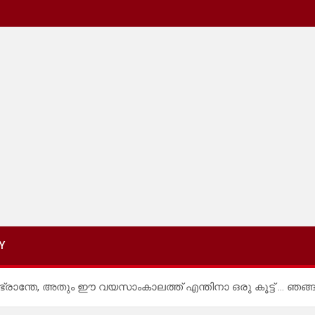
Y
ഭ്രാന്തേ, അതും ഈ വയസാംകാലത്ത് എന്തിനാ ഒരു കൂട്ട് … ഞങ്