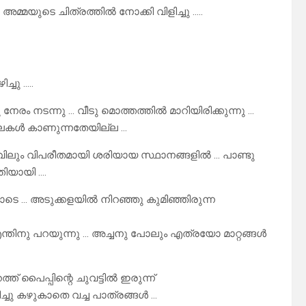
മ്മയുടെ ചിത്രത്തിൽ നോക്കി വിളിച്ചു …..
്ചു …..
രം നടന്നു … വീടു മൊത്തത്തിൽ മാറിയിരിക്കുന്നു …
ാറാലകൾ കാണുന്നതേയില്ല …
പതിവിലും വിപരീതമായി ശരിയായ സ്ഥാനങ്ങളിൽ … പാണ്ടു
തിയായി ….
ടെ … അടുക്കളയിൽ നിറഞ്ഞു കുമിഞ്ഞിരുന്ന
… എന്തിനു പറയുന്നു … അച്ചനു പോലും എത്രയോ മാറ്റങ്ങൾ
ത് പൈപ്പിന്റെ ചുവട്ടിൽ ഇരുന്ന്
്ചു കഴുകാതെ വച്ച പാത്രങ്ങൾ …