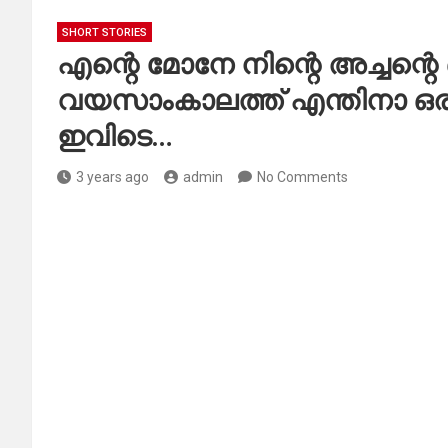
SHORT STORIES
എന്റെ മോനേ നിന്റെ അച്ചന്
വയസാംകാലത്ത് എന്തിനാ ഒരു 
ഇവിടെ…
3 years ago
admin
No Comments