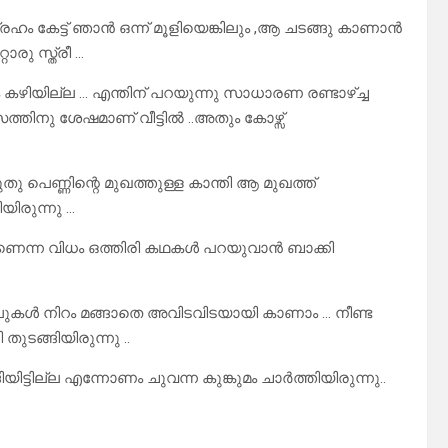
രഹം കേട്ട് ഞാൻ ഒന്ന് മൂളിയെങ്കിലും ,ആ ചടങ്ങു കാണാൻ
രു സ്ത്രീ …
കഴിയില്ല … എന്തിന് പറയുന്നു സാധാരണ രണ്ടാഴ്ച്ച
്തിനു ശേഷമാണ് വീട്ടിൽ ..അതും കോഴ്സ്
തു പെണ്ണിന്റെ മുഖത്തുള്ള കാന്തി ആ മുഖത്ത്
യിരുന്നു …
ാണെന്ന വിധം ഒത്തിരി കഥകൾ പറയുവാൻ ബാക്കി
ഴലുകൾ നിറം മങ്ങാതെ അവിടവിടയായി കാണാം … നീണ്ട
ടങ്ങിയിരുന്നു ..
്ടില്ല എന്നോണം ചുവന്ന കുങ്കുമം ചാർത്തിയിരുന്നു..