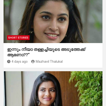
SHORT STORIES
ഇന്നും നീയാ തള്ളച്ചിയുടെ അടുത്തേക്ക്
ആണോ??”
4 days ago
Mazhavil Thalukal