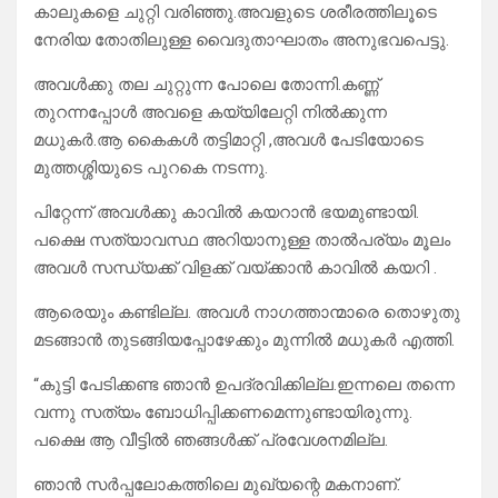
കാലുകളെ ചുറ്റി വരിഞ്ഞു.അവളുടെ ശരീരത്തിലൂടെ
നേരിയ തോതിലുള്ള വൈദുതാഘാതം അനുഭവപെട്ടു.
അവൾക്കു തല ചുറ്റുന്ന പോലെ തോന്നി.കണ്ണ്
തുറന്നപ്പോൾ അവളെ കയ്യിലേറ്റി നിൽക്കുന്ന
മധുകർ.ആ കൈകൾ തട്ടിമാറ്റി ,അവൾ പേടിയോടെ
മുത്തശ്ശിയുടെ പുറകെ നടന്നു.
പിറ്റേന്ന് അവൾക്കു കാവിൽ കയറാൻ ഭയമുണ്ടായി.
പക്ഷെ സത്യാവസ്ഥ അറിയാനുള്ള താൽപര്യം മൂലം
അവൾ സന്ധ്യക്ക്‌ വിളക്ക് വയ്ക്കാൻ കാവിൽ കയറി .
ആരെയും കണ്ടില്ല. അവൾ നാഗത്താന്മാരെ തൊഴുതു
മടങ്ങാൻ തുടങ്ങിയപ്പോഴേക്കും മുന്നിൽ മധുകർ എത്തി.
“കുട്ടി പേടിക്കണ്ട ഞാൻ ഉപദ്രവിക്കില്ല.ഇന്നലെ തന്നെ
വന്നു സത്യം ബോധിപ്പിക്കണമെന്നുണ്ടായിരുന്നു.
പക്ഷെ ആ വീട്ടിൽ ഞങ്ങൾക്ക് പ്രവേശനമില്ല.
ഞാൻ സർപ്പലോകത്തിലെ മുഖ്യന്റെ മകനാണ്.