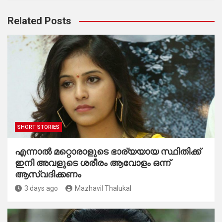
Related Posts
SHORT STORIES
എന്നാൽ മറ്റൊരാളുടെ ഭാര്യയായ സ്ഥിതിക്ക്
ഇനി അവളുടെ ശരീരം ആവോളം ഒന്ന്
ആസ്വദിക്കണം
3 days ago
Mazhavil Thalukal