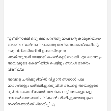
“ഉം”“മീനാക്ഷി ഒരു കഥ പറഞ്ഞു.മാഷിന്റെ കാമുകിയായ
സോനം സക്സേന പറഞ്ഞു അറിഞ്ഞതാണ്.മാഷിന്റെ
ഒരു വിദ്യാർത്ഥിനി ഉണ്ടായിരുന്നു
.അതിസുന്ദരി.മലയാളി പെൺകുട്ടി.ബാക്കി എല്ലാവരും
അയാളുടെ കെണിയിൽ പെട്ടിട്ടും അവൾ മാത്രം
വീണില്ല.
അവളെ ചതിക്കുഴിയിൽ വീഴ്ത്താൻ അയാൾ പല
മാർഗങ്ങളും പരീക്ഷിച്ചു.ഒടുവിൽ അവളെ അയാളുടെ
റൂമിൽ കൊണ്ട് പോയി .അവിടെ വച്ച് അയാളവളെ
ബലാൽക്കാരമായി പിടിക്കാൻ ശ്രമിച്ചു,അയാളുടെ
ഇംഗിതങ്ങൾക്ക് പ്രേരിപ്പിച്ചു.