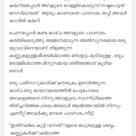
കയറിയപ്പോൾ അവളുടെ വെള്ളികൊലുസ് നഷ്ടപെട്ടത്
മനസിലായത് . ആരും കാണാതെ പാദസരം തപ്പി അവൾ
കാവിൽ കയറി.
ചെന്നപ്പോൾ കണ്ട കാഴ്ച അവളുടെ പാദസരം
കയ്യിലെടുത്തു അമ്മാനമാടുന്ന അതിസുന്ദരമായ ഒരു
യുവാവിനെയാണ്. തിളങ്ങുന്ന
കണ്ണുകളുള്ള,മീശയില്ലാത്ത, തോളറ്റം മുടിയുള്ള , ഒട്ടും
രോമമില്ലാത്ത മിനുസമായ ശരീരത്തോട് കൂടിയ
ഒരാൾ.
ഒരു പതിനാറുകാരിക്ക് കൗതുകം ഉണർത്തുന്ന
കാഴ്ച.ഒരു മായാവലയത്തിൽ പെട്ടപോലെ
അവളെങ്ങനെ നിന്നു.അവളുടെ സാന്നിധ്യത്തെ
തിരിച്ചറിഞ്ഞപോലെ അയാൾ ആൽത്തറയിൽ നിന്നും
എണീറ്റ് അവൾക്കു നേരെ പാദസരം നീട്ടി.
“ഇതിനല്ലേ കുട്ടി വന്നത്.”വളരെ മധുരമുള്ള ശബ്ദം
.കണ്ണുകൾക്ക് വല്ലാത്ത